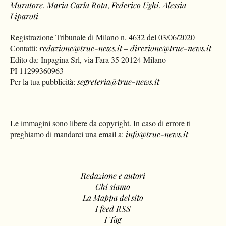
Muratore
,
Maria Carla Rota
,
Federico Ughi
,
Alessia
Liparoti
Registrazione Tribunale di Milano n. 4632 del 03/06/2020
Contatti:
redazione@true-news.it
–
direzione@true-news.it
Edito da: Inpagina Srl, via Fara 35 20124 Milano
PI 11299360963
Per la tua pubblicità:
segreteria@true-news.it
Le immagini sono libere da copyright. In caso di errore ti
preghiamo di mandarci una email a:
info@true-news.it
Redazione e autori
Chi siamo
La Mappa del sito
I feed RSS
I Tag