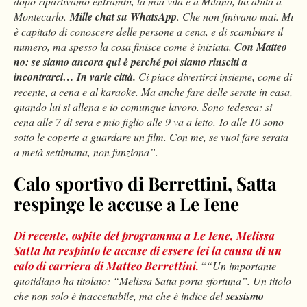
dopo ripartivamo entrambi, la mia vita è a Milano, lui abita a
Montecarlo.
Mille chat su WhatsApp
. Che non finivano mai. Mi
è capitato di conoscere delle persone a cena, e di scambiare il
numero, ma spesso la cosa finisce come è iniziata.
Con Matteo
no: se siamo ancora qui è perché poi siamo riusciti a
incontrarci… In varie città.
Ci piace divertirci insieme, come di
recente, a cena e al karaoke. Ma anche fare delle serate in casa,
quando lui si allena e io comunque lavoro. Sono tedesca: si
cena alle 7 di sera e mio figlio alle 9 va a letto. Io alle 10 sono
sotto le coperte a guardare un film. Con me, se vuoi fare serata
a metà settimana, non funziona”.
Calo sportivo di Berrettini, Satta
respinge le accuse a Le Iene
Di recente, ospite del programma a Le Iene, Melissa
Satta ha respinto le accuse di essere lei la causa di un
calo di carriera di Matteo Berrettini.
“
“Un importante
quotidiano ha titolato: “Melissa Satta porta sfortuna”. Un titolo
che non solo è inaccettabile, ma che è indice del
sessismo