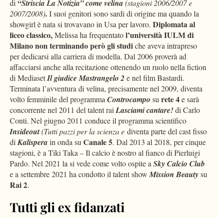
“
di
Striscia La Notizia” come velina
(stagioni 2006/2007 e
.
2007/2008)
I suoi genitori sono sardi di origine ma quando la
Diplomata al
showgirl è nata si trovavano in Usa per lavoro.
liceo classico,
l’università IULM di
Melissa ha frequentato
Milano
non terminando però gli studi
che aveva intrapreso
per dedicarsi alla carriera di modella. Dal 2006 proverà ad
affacciarsi anche alla recitazione ottenendo un ruolo nella fiction
di Mediaset
Il giudice Mastrangelo 2
e nel film Bastardi.
Terminata l’avventura di velina, precisamente nel 2009, diventa
rete 4
volto femminile del programma
Controcampo
su
e sarà
concorrente nel 2011 del talent rai
Lasciami cantare!
di Carlo
Conti. Nel giugno 2011 conduce il programma scientifico
Insideout
(Tutti pazzi per la scienza e
diventa parte del cast fisso
Canale 5
di
Kalispera
in onda su
. Dal 2013 al 2018, per cinque
stagioni, è a Tiki Taka – Il calcio è nostro al fianco di Pierluigi
Pardo. Nel 2021 la si vede come volto ospite a
Sky Calcio Club
e a settembre 2021 ha condotto il talent show
Mission Beauty
su
Rai 2
.
Tutti gli ex fidanzati