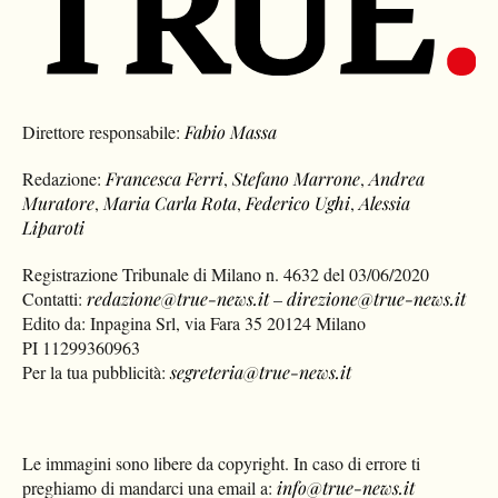
Direttore responsabile:
Fabio Massa
Redazione:
Francesca Ferri
,
Stefano Marrone
,
Andrea
Muratore
,
Maria Carla Rota
,
Federico Ughi
,
Alessia
Liparoti
Registrazione Tribunale di Milano n. 4632 del 03/06/2020
Contatti:
redazione@true-news.it
–
direzione@true-news.it
Edito da: Inpagina Srl, via Fara 35 20124 Milano
PI 11299360963
Per la tua pubblicità:
segreteria@true-news.it
Le immagini sono libere da copyright. In caso di errore ti
preghiamo di mandarci una email a:
info@true-news.it