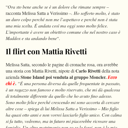
“
Ora sto bene anche se è un dolore che rimane sempre
–
racconta Melissa Satta a Verissimo –
. Ho sofferto molto, è stato
un duro colpo perché non me l’aspettavo e perché non è stata
una mia scelta. È andata così ma oggi sono molto felice.
L’importante è avere un obiettivo comune che nel nostro caso è
Maddox e sta andando bene
“.
Il flirt con Mattia Rivetti
Melissa Satta, secondo le pagine di cronache rosa, ora avrebbe
Carlo Rivetti
una storia con Mattia Rivetti, nipote di
della nota
Stone Island poi venduta al gruppo Moncler.
azienda
Ecco
.
chi è
“È una persona diversa da quelle frequentate in passato,
è un ragazzo non famoso e molto riservato, che mi dà qualcosa
di totalmente differente da quello che ho avuto fino adesso.
Sono molto felice perché crescendo mi sono accorta di cercare
altre cose – spiega di lui Melissa Satta a Verissimo – Mio figlio
ha quasi otto anni e non vorrei lasciarlo figlio unico. Con calma
si fa tutto, vedremo, ma in futuro mi piacerebbe ricreare una
famiglia. Un altro matrimonio non so se lo farei, non è la mia