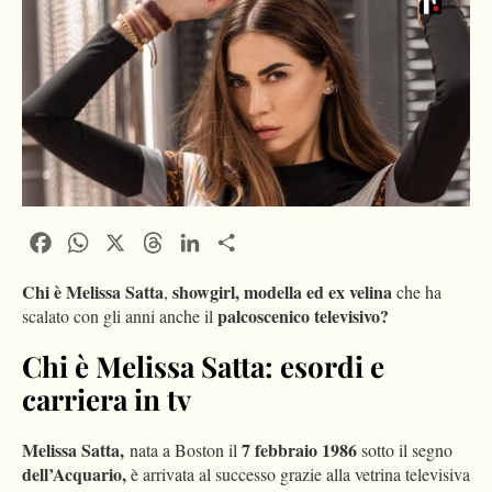
Facebook
WhatsApp
X
Threads
LinkedIn
Condividi
Chi è Melissa Satta
showgirl, modella ed ex velina
,
che ha
palcoscenico televisivo?
scalato con gli anni anche il
Chi è Melissa Satta: esordi e
carriera in tv
Melissa Satta,
7 febbraio 1986
nata a Boston il
sotto il segno
dell’Acquario,
è arrivata al successo grazie alla vetrina televisiva