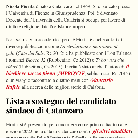
Nicola Fiorita
è nato a Catanzaro nel 1969. Si è laureato presso
l’Università di Firenze in Giurisprudenza. Poi, è diventato
Docente dell’Università della Calabria si occupa per lavoro di
diritto e religione, laicità e Islam europeo.
Non solo la vita accademica perché Fiorita è anche autori di
diverse pubblicazioni come
La rivoluzione è un pranzo di
gala
(
Città del Sole
, Rc 2012) e ha pubblicato con i Lou Palanca
i romanzi
Blocco 52
(Rubbettino, Cz 2012) e
Ti ho vista che
ridevi
(Rubbettino, Cz 2015). Fiorita è stato anche l’autore di
Il
bicchiere mezzo pieno
(
IMPRONTE
, sabbiarossa, Rc 2015)
è un viaggio raccontato a quattro mani con
Giancarlo
Rafele
alla ricerca delle migliori storie di Calabria.
Lista a sostegno del candidato
sindaco di Catanzaro
Fiorita si è presentato per concorrere come primo cittadino alle
elezioni 2022 nella città di Catanzaro contro
gli altri candidat
i
supportato da Pd e Movimento 5 Stell
e. Alla presentazione