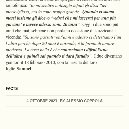
radiofonica:
“Io mi sentivo a disagio infatti gli dissi ‘Sei
meraviglioso, ma io sono troppo grande’.
Quando ci siamo
messi insieme gli dicevo ‘vedrai che mi lascerai per una più
giovane’ e invece adesso sono 20 anni
“.
Oggi i due sono più
uniti che mai, sebbene non perdano occasione di stuzzicarsi a
vicenda:
“Sì, sono passati vent’anni e adesso ci detestiamo l’un
l’altra perché dopo 20 anni è normale, è la forma di amore
moderno. La cosa bella è che
conosciamo i difetti l’uno
dell’altra e quindi sai quando ti darà fastidio
“.
I due diventano
genitori il 18 febbraio 2010, con la nascita del loro
Samue
l
figlio
.
FACTS
4 OTTOBRE 2023
BY
ALESSIO COPPOLA