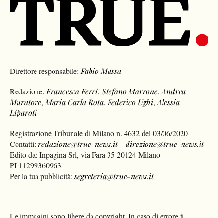
Direttore responsabile:
Fabio Massa
Redazione:
Francesca Ferri
,
Stefano Marrone
,
Andrea
Muratore
,
Maria Carla Rota
,
Federico Ughi
,
Alessia
Liparoti
Registrazione Tribunale di Milano n. 4632 del 03/06/2020
Contatti:
redazione@true-news.it
–
direzione@true-news.it
Edito da: Inpagina Srl, via Fara 35 20124 Milano
PI 11299360963
Per la tua pubblicità:
segreteria@true-news.it
Le immagini sono libere da copyright. In caso di errore ti