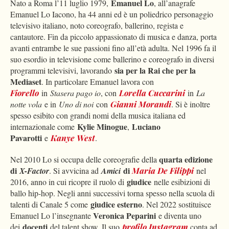
Emanuel Lo
Nato a Roma l’11 luglio 1979,
, all’anagrafe
Emanuel Lo Iacono, ha 44 anni ed è un poliedrico personaggio
televisivo italiano, noto coreografo, ballerino, regista e
cantautore. Fin da piccolo appassionato di musica e danza, porta
avanti entrambe le sue passioni fino all’età adulta. Nel 1996 fa il
suo esordio in televisione come ballerino e coreografo in diversi
sia per la Rai che per la
programmi televisivi, lavorando
Mediaset
. In particolare Emanuel lavora con
Fiorello
in
Stasera pago io
, con
Lorella Cuccarini
in
La
notte vola
e in
Uno di noi
con
Gianni Morandi
. Si è inoltre
spesso esibito con grandi nomi della musica italiana ed
Kylie Minogue
Luciano
internazionale come
,
Pavarotti
e
Kanye West
.
quarta edizione
Nel 2010 Lo si occupa delle coreografie della
di
di
X-Factor
. Si avvicina ad
Amici
Maria De Filippi
nel
giudice
2016, anno in cui ricopre il ruolo di
nelle esibizioni di
ballo hip-hop. Negli anni successivi torna spesso nella scuola di
giudice esterno
talenti di Canale 5 come
. Nel 2022 sostituisce
Veronica Peparini
Emanuel Lo l’insegnante
e diventa uno
docenti
dei
del talent show. Il suo
profilo Instagram
conta ad