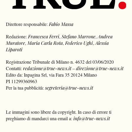
Direttore responsabile:
Fabio Massa
Redazione:
Francesca Ferri
,
Stefano Marrone
,
Andrea
Muratore
,
Maria Carla Rota
,
Federico Ughi
,
Alessia
Liparoti
Registrazione Tribunale di Milano n. 4632 del 03/06/2020
Contatti:
redazione@true-news.it
–
direzione@true-news.it
Edito da: Inpagina Srl, via Fara 35 20124 Milano
PI 11299360963
Per la tua pubblicità:
segreteria@true-news.it
Le immagini sono libere da copyright. In caso di errore ti
preghiamo di mandarci una email a:
info@true-news.it