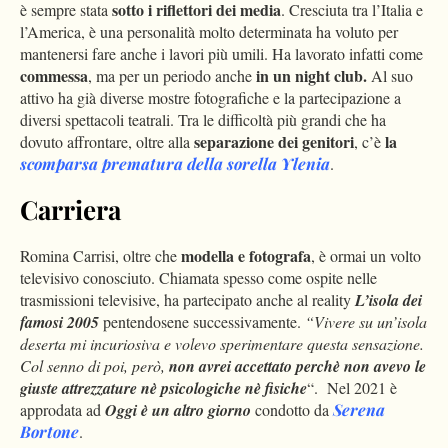
sotto i riflettori dei media
è sempre stata
. Cresciuta tra l’Italia e
l’America, è una personalità molto determinata ha voluto per
mantenersi fare anche i lavori più umili. Ha lavorato infatti come
commessa
in un night club.
, ma per un periodo anche
Al suo
attivo ha già diverse mostre fotografiche e la partecipazione a
diversi spettacoli teatrali. Tra le difficoltà più grandi che ha
separazione dei genitori
la
dovuto affrontare, oltre alla
, c’è
scomparsa prematura della sorella Ylenia
.
Carriera
modella e fotografa
Romina Carrisi, oltre che
, è ormai un volto
televisivo conosciuto. Chiamata spesso come ospite nelle
trasmissioni televisive, ha partecipato anche al reality
L’isola dei
famosi 2005
pentendosene successivamente.
“Vivere su un’isola
deserta mi incuriosiva e volevo sperimentare questa sensazione.
Col senno di poi, però,
non avrei accettato perchè non avevo le
giuste attrezzature nè psicologiche nè fisiche
“. Nel 2021 è
approdata ad
Oggi è un altro giorno
condotto da
Serena
Bortone
.