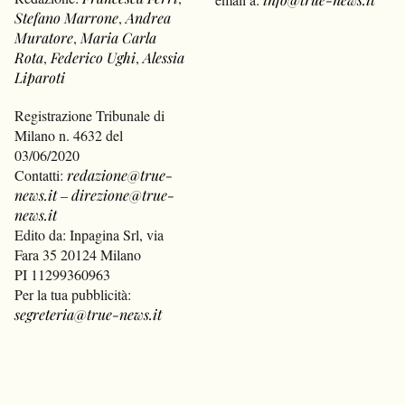
Stefano Marrone
,
Andrea
Muratore
,
Maria Carla
Rota
,
Federico Ughi
,
Alessia
Liparoti
Registrazione Tribunale di
Milano n. 4632 del
03/06/2020
Contatti:
redazione@true-
news.it
–
direzione@true-
news.it
Edito da: Inpagina Srl, via
Fara 35 20124 Milano
PI 11299360963
Per la tua pubblicità:
segreteria@true-news.it