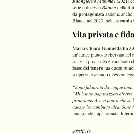
Buongiorno Mamma!
(2021) c
serie poliziesca
Blanca
della Rai
da protagonista
assieme anche 
seconda 
Blanca nel 2023, nella
Vita privata e fid
Maria Chiara Giannetta ha 33
un’attrice piuttosto riservata nel
sua vita privata. Si è vociferato 
fosse del tenero
ma questi rumors
scoperto, rivelando di essere leg
“Sono fidanzata da cinque anni,
“
Mi hanno paparazzato diverse v
protezione. Avevo paura che se lo
adesso ho cambiato idea. Sono f
tenn
una grande appassionata di
gossip
,
tv