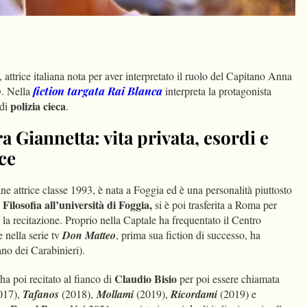
dIn
Condividi
, attrice italiana nota per aver interpretato il ruolo del Capitano Anna
o
. Nella
fiction targata Rai
Blanca
interpreta la protagonista
polizia
cieca
di
.
a Giannetta: vita privata, esordi e
ice
ane attrice classe 1993, è nata a Foggia ed è una personalità piuttosto
Filosofia all’università di Foggia,
si è poi trasferita a Roma per
 la recitazione. Proprio nella Captale ha frequentato il Centro
nella serie tv
Don Matteo
, prima sua fiction di successo, ha
ano dei Carabinieri).
Claudio Bisio
ha poi recitato al fianco di
per poi essere chiamata
017),
Tafanos
(2018),
Mollami
(2019),
Ricordami
(2019) e