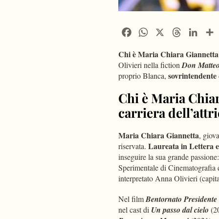
Facebook
WhatsApp
X
Threads
Linke
Chi è Maria Chiara Giannetta
Olivieri nella fiction
Don Matte
sovrintendente
proprio Blanca,
Chi è Maria Chiar
carriera dell’attr
Maria Chiara Giannetta
, giov
Laureata in Lettera e 
riservata.
inseguire la sua grande passione:
Sperimentale di Cinematografia e 
interpretato Anna Olivieri (capit
Nel film
Bentornato Presidente
nel cast di
Un passo dal cielo
(2