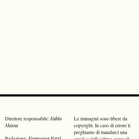
Direttore responsabile:
Fabio
Le immagini sono libere da
Massa
copyright. In caso di errore ti
preghiamo di mandarci una
Redazione:
Francesca Ferri
,
email a:
info@true-news.it