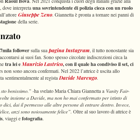
Raoul Bova
on
. Nel 2021 conquista i cuori degli italiani grazie alla
una sovrintendente di polizia cieca con un ruolo
, dove interpreta
all’attore
Giuseppe Zeno
. Giannetta è pronta a tornare nei panni di
stagione
della serie.
anzato
7mila follower
sulla sua
pagina Instagram
, il tutto nonostante sia
 raccontarsi ai suoi fan. Sono spesso circolate indiscrezioni circa la
tra lei e
, con il quale ha condiviso il set, ci
che
Maurizio Lastrico
 non sono ancora confermati. Nel 2022 l’attrice è uscita allo
ata sentimentalmente al regista
Davide Marengo
.
 sto benissimo.”
-ha svelato Maria Chiara Giannetta a
Vanity Fair-
olte insieme a Davide, ma non ho mai confermato per istinto di
 dici, dai il permesso alle altre persone di entrare dentro. Invece,
elice, anzi sono noiosamente felice”.
Oltre al suo lavoro di attrice è
is
fotografia
, viaggi e
.