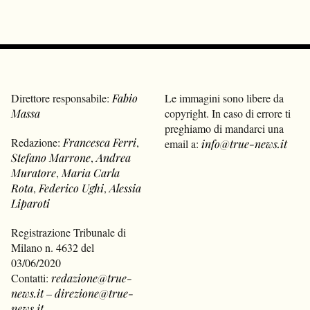
Direttore responsabile:
Fabio
Le immagini sono libere da
Massa
copyright. In caso di errore ti
preghiamo di mandarci una
Redazione:
Francesca Ferri
,
email a:
info@true-news.it
Stefano Marrone
,
Andrea
Muratore
,
Maria Carla
Rota
,
Federico Ughi
,
Alessia
Liparoti
Registrazione Tribunale di
Milano n. 4632 del
03/06/2020
Contatti:
redazione@true-
news.it
–
direzione@true-
news.it