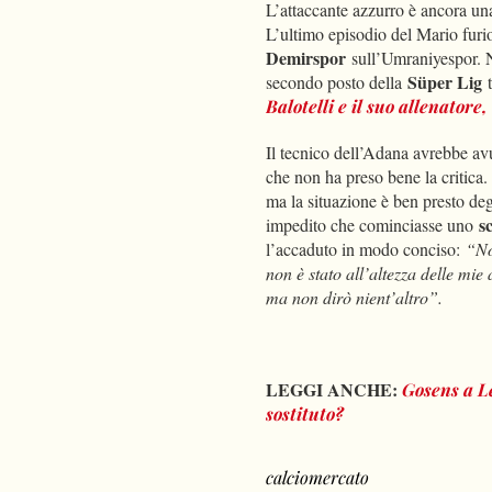
L’attaccante azzurro è ancora una
L’ultimo episodio del Mario furio
Demirspor
sull’Umraniyespor. N
Süper Lig
secondo posto della
Balotelli
e il suo allenatore,
Il tecnico dell’Adana avrebbe av
che non ha preso bene la critica.
ma la situazione è ben presto de
s
impedito che cominciasse uno
l’accaduto in modo conciso:
“No
non è stato all’altezza delle mie 
ma non dirò nient’altro”.
LEGGI ANCHE:
Gosens a Lev
sostituto?
calciomercato