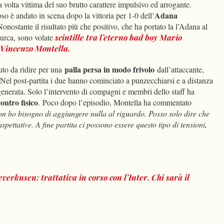
 volta vittima del suo brutto carattere impulsivo ed arrogante.
Adana
so è andato in scena dopo la vittoria per 1-0 dell’
onostante il risultato più che positivo, che ha portato la l’Adana al
turca, sono volate
scintille tra l’eterno bad boy
Mario
Vincenzo Montella
.
palla persa in modo frivolo
uto da ridire per una
dall’attaccante,
 Nel post-partita i due hanno cominciato a punzecchiarsi e a distanza
generata. Solo l’intervento di compagni e membri dello staff ha
contro fisico
. Poco dopo l’episodio, Montella ha commentato
n ho bisogno di aggiungere nulla al riguardo.
Posso solo dire che
aspettative. A fine partita ci possono essere questo tipo di tensioni,
erkusen: trattativa in corso con l’Inter. Chi sarà il