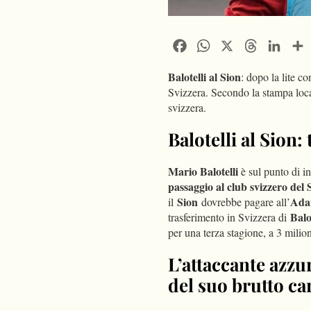
Facebook
WhatsApp
X
Threads
Linke
Balotelli al Sion
: dopo la lite co
Svizzera. Secondo la stampa local
svizzera.
Balotelli al Sion:
Mario Balotelli
è sul punto di in
passaggio al club svizzero del 
Sion
Ada
il
dovrebbe pagare all’
Balo
trasferimento in Svizzera di
per una terza stagione, a 3 milion
L’attaccante azzur
del suo brutto ca