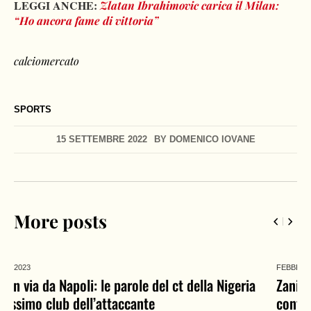
LEGGI ANCHE:
Zlatan Ibrahimovic carica il Milan:
“Ho ancora fame di vittoria”
calciomercato
SPORTS
15 SETTEMBRE 2022
BY
DOMENICO IOVANE
More posts
FEBBRAIO 06,
2023
Zaniolo al Galatasaray, chiusura possibile: contatti
continui tra le parti. Cifre e contratto proposto al