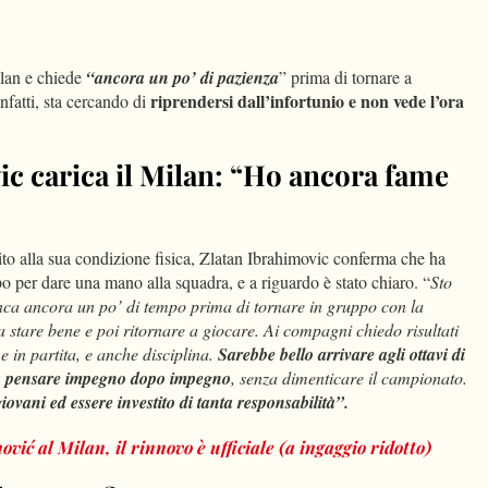
dIn
Condividi
lan e chiede
“ancora un po’ di pazienza
” prima di tornare a
riprendersi dall’infortunio e non vede l’ora
nfatti, sta cercando di
c carica il Milan: “Ho ancora fame
erito alla sua condizione fisica, Zlatan Ibrahimovic conferma che ha
o per dare una mano alla squadra, e a riguardo è stato chiaro. “
Sto
ca ancora un po’ di tempo prima di tornare in gruppo con la
stare bene e poi ritornare a giocare. Ai compagni chiedo risultati
me in partita, e anche disciplina.
Sarebbe bello arrivare agli ottavi di
 pensare impegno dopo impegno
, senza dimenticare il campionato.
ovani ed essere investito di tanta responsabilità”.
ić al Milan, il rinnovo è ufficiale (a ingaggio ridotto)