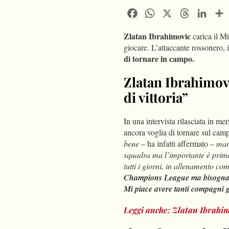
Facebook
WhatsApp
X
Threads
Linke
Zlatan Ibrahimovic
carica il Mi
giocare. L’attaccante rossonero, i
di tornare in campo.
Zlatan Ibrahimovi
di vittoria”
In una intervista rilasciata in m
ancora voglia di tornare sul camp
bene
– ha infatti affermato –
man
squadra ma l’importante è prima 
tutti i giorni, in allenamento co
Champions League ma bisogna
Mi piace avere tanti compagni gi
Leggi anche: Zlatan Ibrahimov