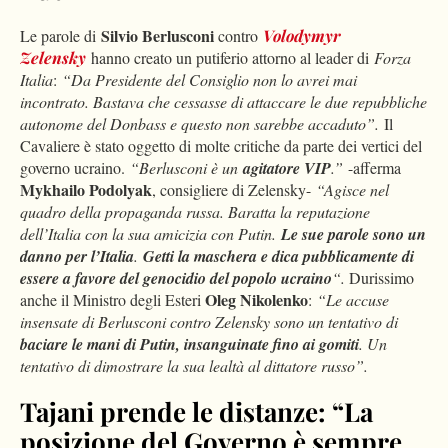
Silvio Berlusconi
Le parole di
contro
Volodymyr
Zelensky
hanno creato un putiferio attorno al leader di
Forza
Italia
:
“Da Presidente del Consiglio non lo avrei mai
incontrato. Bastava che cessasse di attaccare le due repubbliche
autonome del Donbass e questo non sarebbe accaduto”.
Il
Cavaliere è stato oggetto di molte critiche da parte dei vertici del
governo ucraino.
“Berlusconi è un
agitatore VIP
.”
-afferma
Mykhailo Podolyak
, consigliere di Zelensky-
“Agisce nel
quadro della propaganda russa. Baratta la reputazione
dell’Italia con la sua amicizia con Putin.
Le sue parole sono un
danno per l’Italia
.
Getti la maschera e dica pubblicamente di
essere a favore del genocidio del popolo ucraino
“.
Durissimo
Oleg Nikolenko
anche il Ministro degli Esteri
:
“Le accuse
insensate di Berlusconi contro Zelensky sono un tentativo di
baciare le mani di Putin, insanguinate fino ai gomiti
. Un
tentativo di dimostrare la sua lealtà al dittatore russo”.
Tajani prende le distanze: “La
posizione del Governo è sempre