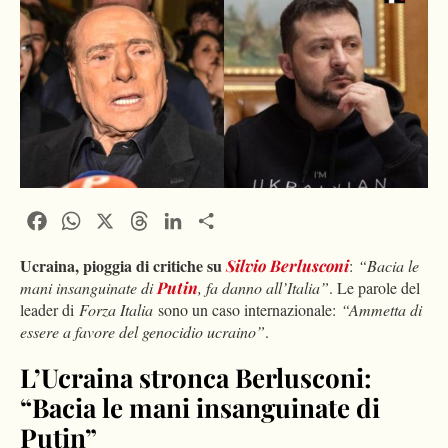
Facebook
WhatsApp
X
Threads
LinkedIn
Condividi
Ucraina, pioggia di critiche su
Silvio Berlusconi
:
“Bacia le
mani insanguinate di
Putin
, fa danno all’Italia”
. Le parole del
leader di
Forza Italia
sono un caso internazionale:
“Ammetta di
essere a favore del genocidio ucraino”
.
L’Ucraina stronca Berlusconi:
“Bacia le mani insanguinate di
Putin”