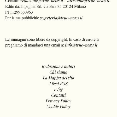
Contatti:
redazione@true-news.it
–
direzione@true-news.it
Edito da: Inpagina Srl, via Fara 35 20124 Milano
PI 11299360963
Per la tua pubblicità:
segreteria@true-news.it
Le immagini sono libere da copyright. In caso di errore ti
preghiamo di mandarci una email a:
info@true-news.it
Redazione e autori
Chi siamo
La Mappa del sito
I feed RSS
I Tag
Contatti
Privacy Policy
Cookie Policy