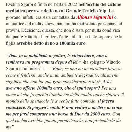
nell’occhio del ciclone
Evelina Sgarbi è finita nell’estate 2022
mediatico per aver detto no al Grande Fratello Vip.
La
giovane, infatti, era stata contattata da
Alfonso Signorini
e
un’autrice del reality show, ma non ha mai voluto presentarsi ai
provini. Decisione, questa, che non è stata per nulla condivisa
dal padre Vittorio. Il critico d’arte, infatti, ha fatto sapere che la
avrebbe detto di no a 100mila euro.
figlia
“
Temeva la pubblicità negativa, le chiacchiere, non le
sembrava un programma degno di
lei.
“
-ha spiegato Vittorio
Sgarbi in un’intervista
– “Balle, se una ha un carattere forte sa
come difendersi, anche in un ambiente degradato, altrimenti
significa che non ha una gran considerazione di sé.
A lei
avevano offerto 100mila euro, che ci sputi sopra?
Per una
come lei che frequenta l’ambiente della moda, anche sfiorare il
mondo dello spettacolo le avrebbe fatto comodo,
si faceva
conoscere. Si pagava i conti. E non veniva a mettere in croce
me per farsi comprare una borsa di Dior da 2800 euro
. Con
quel cachet avrebbe potuto permettersela, non pretenderla da
me”