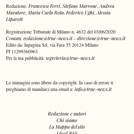
Redazione:
Francesca Ferri
,
Stefano Marrone
,
Andrea
Muratore
,
Maria Carla Rota
,
Federico Ughi
,
Alessia
Liparoti
Registrazione Tribunale di Milano n. 4632 del 03/06/2020
Contatti:
redazione@true-news.it
–
direzione@true-news.it
Edito da: Inpagina Srl, via Fara 35 20124 Milano
PI 11299360963
Per la tua pubblicità:
segreteria@true-news.it
Le immagini sono libere da copyright. In caso di errore ti
preghiamo di mandarci una email a:
info@true-news.it
Redazione e autori
Chi siamo
La Mappa del sito
I feed RSS