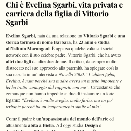
Chi è Evelina Sgarbi, vita privata e
carriera della figlia di Vittorio
Sgarbi
Evelina Sgarbi,
Vittorio Sgarbi e una
nata da una relazione tra
storica torinese di nome Barbara
23 anni e studia
, ha
all’Istituto Marangoni
. È apparsa qualche volta sui social
network con il suo celebre padre, Vittorio Sgarbi, che ha avuto
altri due figli
da altre due donne. Il critico, da sempre molto
distaccato nel suo approccio alla paternità, ha spiegato così la
sua nascita in un’intervista a
Novella 2000
:
“L’ultima figlia,
Evelina, è nata perché sua madre aveva un marito impotente e
lei ha tratto vantaggio dal rapporto con me”.
Circostanze che
comunque non hanno impedito ai due di instaurare un forte
legame:
“Evelina, è molto sveglia, molto furba, ma un po’
irritante perché ha un temperamento simile al mio”.
un’appassionata del mondo dell’arte
Come il padre è
ed
abita a Biella
Design
attualmente
. Ad oggi studia
e