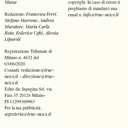
Massa
copyright. In caso di errore ti
preghiamo di mandarci una
Redazione:
Francesca Ferri
,
email a:
info@true-news.it
Stefano Marrone
,
Andrea
Muratore
,
Maria Carla
Rota
,
Federico Ughi
,
Alessia
Liparoti
Registrazione Tribunale di
Milano n. 4632 del
03/06/2020
Contatti:
redazione@true-
news.it
–
direzione@true-
news.it
Edito da: Inpagina Srl, via
Fara 35 20124 Milano
PI 11299360963
Per la tua pubblicità:
segreteria@true-news.it