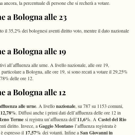
a ancora, la percentuale di persone che si recherà a votare.
ne a Bologna alle 23
o il 35,2% dei bolognesi aventi diritto voto, mentre il dato nazionale
ne a Bologna alle 19
ativi all’affluenza alle urne. A livello nazionale, alle ore 19,
 particolare a Bologna, alle ore 19, si sono recati a votare il 29,25%
2,78% delle ore 12.
ne a Bologna alle 12
affluenza alle urne
nazionale
. A livello
, su 787 su 1153 comuni,
12,78%
l
. Diffusi anche i primi dati dell’affluenza delle ore 12 in
 Reno Terme
11,6%
Castel del Rio
si registra un’affluenza dell’
. A
Gaggio Montano
nti diritto. Invece, a
l’affluenza registrata è
17,57%
San Giovanni in
i è espresso il
dei votanti. Infine a