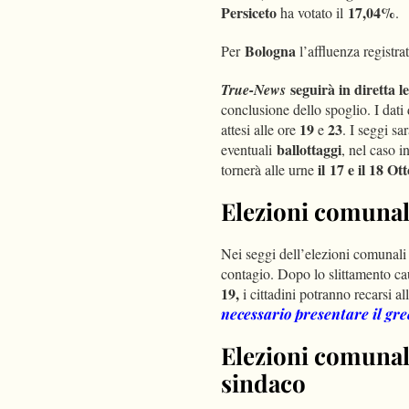
Persiceto
17,04%
ha votato il
.
Bologna
Per
l’affluenza registra
seguirà in diretta le
True-News
conclusione dello spoglio. I dati
19
23
attesi alle ore
e
. I seggi s
ballottaggi
eventuali
, nel caso i
il 17 e il 18 Ot
tornerà alle urne
Elezioni comunal
Nei seggi dell’elezioni comunali 
contagio. Dopo lo slittamento ca
19,
i cittadini potranno recarsi a
necessario presentare il gre
Elezioni comunali
sindaco