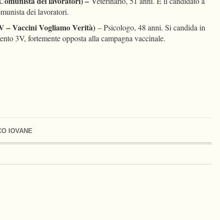
 Comunista dei lavoratori) –
Veterinario, 51 anni. È il candidato a
munista dei lavoratori.
V – Vaccini Vogliamo Verità)
– Psicologo, 48 anni. Si candida in
mento 3V, fortemente opposta alla campagna vaccinale.
O IOVANE