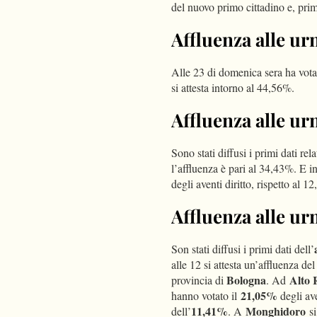
del nuovo primo cittadino e, prim
Affluenza alle ur
Alle 23 di domenica sera ha votat
si attesta intorno al 44,56%.
Affluenza alle ur
Sono stati diffusi i primi dati rel
l’affluenza è pari al 34,43%. E in
degli aventi diritto, rispetto al 1
Affluenza alle ur
Son stati diffusi i primi dati dell’
alle 12 si attesta un’affluenza de
Bologna
Alto
provincia di
. Ad
21,05%
hanno votato il
degli ave
11,41%
Monghidoro
dell’
. A
s