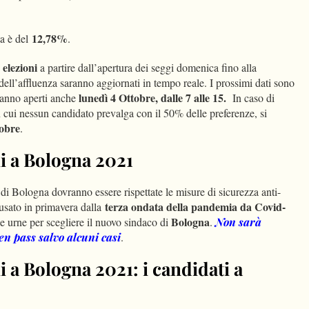
12,78%
ta è del
.
 elezioni
a partire dall’apertura dei seggi domenica fino alla
 dell’affluenza saranno aggiornati in tempo reale. I prossimi dati sono
lunedì 4 Ottobre, dalle 7 alle 15.
aranno aperti anche
In caso di
n cui nessun candidato prevalga con il 50% delle preferenze, si
tobre
.
i a Bologna 2021
di Bologna dovranno essere rispettate le misure di sicurezza anti-
terza ondata della pandemia da Covid-
usato in primavera dalla
Bologna
lle urne per scegliere il nuovo sindaco di
.
Non sarà
en pass salvo alcuni casi
.
 a Bologna 2021: i candidati a