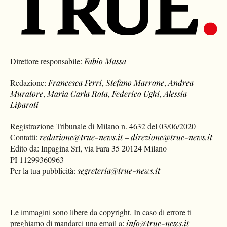
Direttore responsabile:
Fabio Massa
Redazione:
Francesca Ferri
,
Stefano Marrone
,
Andrea
Muratore
,
Maria Carla Rota
,
Federico Ughi
,
Alessia
Liparoti
Registrazione Tribunale di Milano n. 4632 del 03/06/2020
Contatti:
redazione@true-news.it
–
direzione@true-news.it
Edito da: Inpagina Srl, via Fara 35 20124 Milano
PI 11299360963
Per la tua pubblicità:
segreteria@true-news.it
Le immagini sono libere da copyright. In caso di errore ti
preghiamo di mandarci una email a:
info@true-news.it