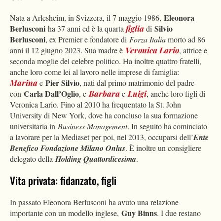
Eleonora
Nata a Arlesheim, in Svizzera, il 7 maggio 1986,
Berlusconi
Silvio
ha 37 anni ed è la quarta
figlia
di
Berlusconi
, ex Premier e fondatore di
Forza Italia
morto ad 86
anni il 12 giugno 2023. Sua madre è
Veronica Lario
, attrice e
seconda moglie del celebre politico. Ha inoltre quattro fratelli,
anche loro come lei al lavoro nelle imprese di famiglia:
Pier Silvio
Marina
e
, nati dal primo matrimonio del padre
Carla Dall’Oglio
con
, e
Barbara
e
Luigi
, anche loro figli di
Veronica Lario. Fino al 2010 ha frequentato la St. John
University di New York, dove ha concluso la sua formazione
universitaria in
Business Management
. In seguito ha cominciato
a lavorare per la Mediaset per poi, nel 2013, occuparsi dell’
Ente
Benefico Fondazione Milano Onlus
. È inoltre un consigliere
delegato della
Holding Quattordicesima
.
Vita privata: fidanzato, figli
In passato Eleonora Berlusconi ha avuto una relazione
Guy Binns
importante con un modello inglese,
. I due restano