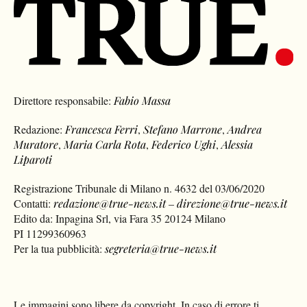
Direttore responsabile:
Fabio Massa
Redazione:
Francesca Ferri
,
Stefano Marrone
,
Andrea
Muratore
,
Maria Carla Rota
,
Federico Ughi
,
Alessia
Liparoti
Registrazione Tribunale di Milano n. 4632 del 03/06/2020
Contatti:
redazione@true-news.it
–
direzione@true-news.it
Edito da: Inpagina Srl, via Fara 35 20124 Milano
PI 11299360963
Per la tua pubblicità:
segreteria@true-news.it
Le immagini sono libere da copyright. In caso di errore ti