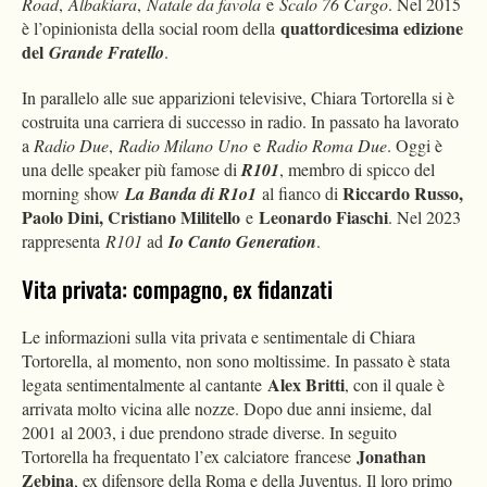
Road
,
Albakiara
,
Natale da favola
e
Scalo 76 Cargo
. Nel 2015
quattordicesima edizione
è l’opinionista della social room della
del
Grande Fratello
.
In parallelo alle sue apparizioni televisive, Chiara Tortorella si è
costruita una carriera di successo in radio. In passato ha lavorato
a
Radio Due
,
Radio Milano Uno
e
Radio Roma Due
. Oggi è
una delle speaker più famose di
R101
, membro di spicco del
Riccardo Russo,
morning show
La Banda di R1o1
al fianco di
Paolo Dini, Cristiano Militello
Leonardo Fiaschi
e
. Nel 2023
rappresenta
R101
ad
Io Canto Generation
.
Vita privata: compagno, ex fidanzati
Le informazioni sulla vita privata e sentimentale di Chiara
Tortorella, al momento, non sono moltissime. In passato è stata
Alex Britti
legata sentimentalmente al cantante
, con il quale è
arrivata molto vicina alle nozze. Dopo due anni insieme, dal
2001 al 2003, i due prendono strade diverse. In seguito
Jonathan
Tortorella ha frequentato l’ex calciatore francese
Zebina
, ex difensore della Roma e della Juventus. Il loro primo