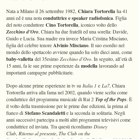
Chiara Tortorella
Nata a Milano il 26 settembre 1982,
ha 41
conduttrice e speaker radiofonica
anni ed è una nota
. Figlia
Cino Tortorella
del noto conduttore
, iconico volto dello
Zecchino d’Oro
, Chiara ha due fratelli ed una sorella: Davide,
Guido e Lucia. Sua madre era invece Maria Cristina Misciano,
Alvinio Misciano
figlia del celebre tenore
. Il suo esordio nel
mondo dello spettacolo avviene quando ha solo dieci anni, come
baby-valletta
del 35esimo
Zecchino d’Oro
. In seguito, all’età di
modella
15 anni, fa le sue prime esperienze da
lavorando ad
importanti campagne pubblicitarie.
Dopo alcune prime esperienze in tv su
Italia 1
e
La7
, Chiara
Tortorella arriva alla fama nel 2002, quando viene scelta come
conduttrice del programma musicale di Rai 2
Top of the Pops
. È
il volto della trasmissione per le prime due edizioni, la prima al
Stefano Scandaletti
fianco di
e la seconda in solitaria. Negli
anni successivi partecipa a molti altri programmi televisivi come
conduttrice ed inviata. Tra questi ricordiamo
Disney
Club
,
Ritorno al presente
,
The Club on the