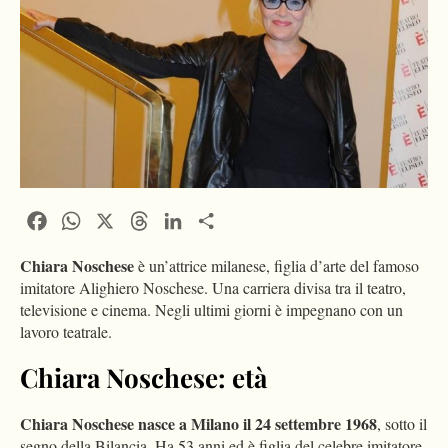
Facebook
WhatsApp
X
Threads
LinkedIn
Condividi
Chiara Noschese
è un’attrice milanese, figlia d’arte del famoso
imitatore Alighiero Noschese. Una carriera divisa tra il teatro,
televisione e cinema. Negli ultimi giorni è impegnano con un
lavoro teatrale.
Chiara Noschese: età
Chiara Noschese nasce a Milano il 24 settembre 1968
, sotto il
segno della Bilancia. Ha 53 anni ed è figlia del celebre imitatore