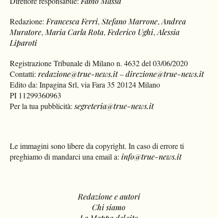
Direttore responsabile:
Fabio Massa
Redazione:
Francesca Ferri
,
Stefano Marrone
,
Andrea
Muratore
,
Maria Carla Rota
,
Federico Ughi
,
Alessia
Liparoti
Registrazione Tribunale di Milano n. 4632 del 03/06/2020
Contatti:
redazione@true-news.it
–
direzione@true-news.it
Edito da: Inpagina Srl, via Fara 35 20124 Milano
PI 11299360963
Per la tua pubblicità:
segreteria@true-news.it
Le immagini sono libere da copyright. In caso di errore ti
preghiamo di mandarci una email a:
info@true-news.it
Redazione e autori
Chi siamo
La Mappa del sito