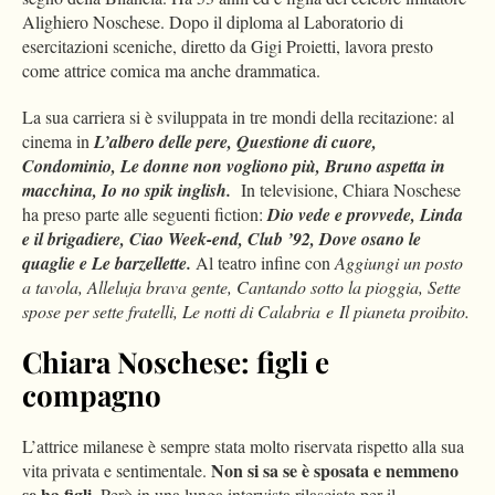
Alighiero Noschese. Dopo il diploma al Laboratorio di
esercitazioni sceniche, diretto da Gigi Proietti, lavora presto
come attrice comica ma anche drammatica.
La sua carriera si è sviluppata in tre mondi della recitazione: al
cinema in
L’albero delle pere, Questione di cuore,
Condominio, Le donne non vogliono più, Bruno aspetta in
macchina, Io no spik inglish.
In televisione, Chiara Noschese
ha preso parte alle seguenti fiction:
Dio vede e provvede, Linda
e il brigadiere, Ciao Week-end, Club ’92, Dove osano le
quaglie e Le barzellette.
Al teatro infine con
Aggiungi un posto
a tavola, Alleluja brava gente, Cantando sotto la pioggia, Sette
spose per sette fratelli, Le notti di Calabria e Il pianeta proibito.
Chiara Noschese: figli e
compagno
L’attrice milanese è sempre stata molto riservata rispetto alla sua
Non si sa se è sposata e nemmeno
vita privata e sentimentale.
se ha figli.
Però in una lunga intervista rilasciata per il