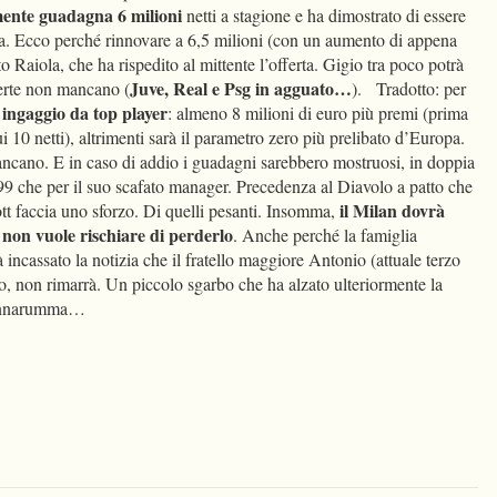
mente guadagna 6 milioni
netti a stagione e ha dimostrato di essere
pa. Ecco perché rinnovare a 6,5 milioni (con un aumento di appena
o Raiola, che ha rispedito al mittente l’offerta. Gigio tra poco potrà
Juve, Real e Psg in agguato…
ferte non mancano (
). Tradotto: per
ingaggio da top player
n
: almeno 8 milioni di euro più premi (prima
ui 10 netti), altrimenti sarà il parametro zero più prelibato d’Europa.
ncano. E in caso di addio i guadagni sarebbero mostruosi, in doppia
 1999 che per il suo scafato manager. Precedenza al Diavolo a patto che
il Milan dovrà
tt faccia uno sforzo. Di quelli pesanti. Insomma,
 non vuole rischiare di perderlo
. Anche perché la famiglia
cassato la notizia che il fratello maggiore Antonio (attuale terzo
o, non rimarrà. Un piccolo sgarbo che ha alzato ulteriormente la
 Donnarumma…