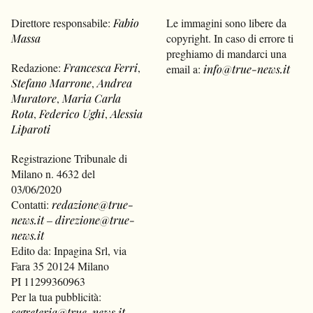
Direttore responsabile:
Fabio
Le immagini sono libere da
Massa
copyright. In caso di errore ti
preghiamo di mandarci una
Redazione:
Francesca Ferri
,
email a:
info@true-news.it
Stefano Marrone
,
Andrea
Muratore
,
Maria Carla
Rota
,
Federico Ughi
,
Alessia
Liparoti
Registrazione Tribunale di
Milano n. 4632 del
03/06/2020
Contatti:
redazione@true-
news.it
–
direzione@true-
news.it
Edito da: Inpagina Srl, via
Fara 35 20124 Milano
PI 11299360963
Per la tua pubblicità:
segreteria@true-news.it