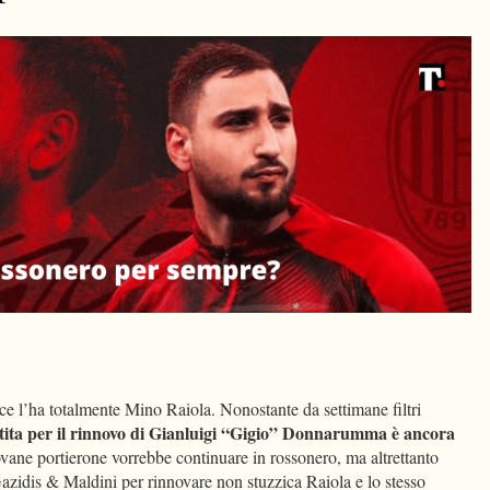
dIn
Condividi
o ce l’ha totalmente Mino Raiola. Nonostante da settimane filtri
rtita per il rinnovo di Gianluigi “Gigio” Donnarumma è ancora
ovane portierone vorrebbe continuare in rossonero, ma altrettanto
Gazidis & Maldini per rinnovare non stuzzica Raiola e lo stesso