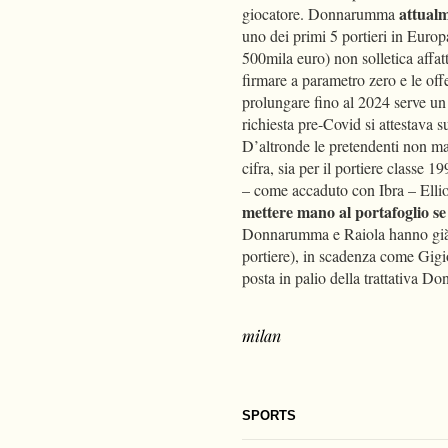
attual
giocatore. Donnarumma
uno dei primi 5 portieri in Euro
500mila euro) non solletica affatt
firmare a parametro zero e le of
prolungare fino al 2024 serve u
richiesta pre-Covid si attestava s
D’altronde le pretendenti non ma
cifra, sia per il portiere classe
– come accaduto con Ibra – Ellio
mettere mano al portafoglio se
Donnarumma e Raiola hanno già in
portiere), in scadenza come Gigi
posta in palio della trattativa
milan
SPORTS