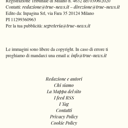
Registrazione Tribunale di Milano n. 4632 del 03/06/2020
Contatti:
redazione@true-news.it
–
direzione@true-news.it
Edito da: Inpagina Srl, via Fara 35 20124 Milano
PI 11299360963
Per la tua pubblicità:
segreteria@true-news.it
Le immagini sono libere da copyright. In caso di errore ti
preghiamo di mandarci una email a:
info@true-news.it
Redazione e autori
Chi siamo
La Mappa del sito
I feed RSS
I Tag
Contatti
Privacy Policy
Cookie Policy