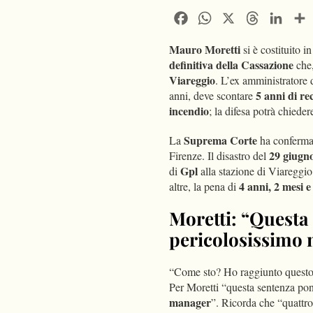
Facebook
WhatsApp
X
Threads
Linke
Mauro Moretti
si è costituito i
definitiva della Cassazione
che
Viareggio
. L’ex amministratore 
5 anni di re
anni, deve scontare
incendio
; la difesa potrà chieder
Suprema Corte
La
ha conferma
29 giugn
Firenze. Il disastro del
Gpl
di
alla stazione di Viareggi
4 anni, 2 mesi e
altre, la pena di
Moretti: “Questa
pericolosissimo m
“Come sto? Ho raggiunto quest
Per Moretti “questa sentenza po
manager
”. Ricorda che “quattro 