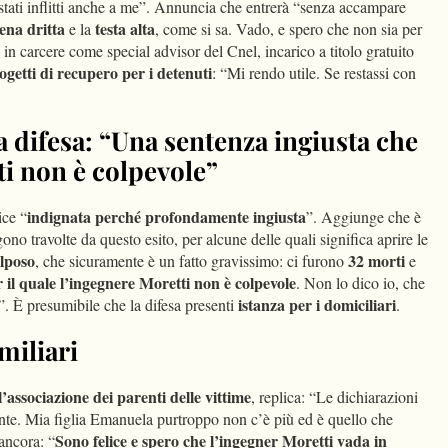
 stati inflitti anche a me”. Annuncia che entrerà “senza accampare
ena dritta
testa alta
e la
, come si sa. Vado, e spero che non sia per
in carcere come special advisor del Cnel, incarico a titolo gratuito
ogetti di recupero per i detenuti
: “Mi rendo utile. Se restassi con
a difesa: “Una sentenza ingiusta che
ti non è colpevole”
indignata perché profondamente ingiusta
ice “
”. Aggiunge che è
no travolte da questo esito, per alcune delle quali significa aprire le
olposo
32 morti
, che sicuramente è un fatto gravissimo: ci furono
e
 il quale l’ingegnere Moretti non è colpevole
. Non lo dico io, che
istanza per i domiciliari
”. È presumibile che la difesa presenti
.
miliari
l’associazione dei parenti delle vittime
, replica: “Le dichiarazioni
ente. Mia figlia Emanuela purtroppo non c’è più ed è quello che
Sono felice e spero che l’ingegner Moretti vada in
 ancora: “