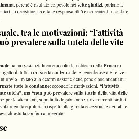
ttimana
sette giudizi
, perché è risultato colpevole nei
, parlano le
iliari, la decisione accerta le responsabilità e consente di ricordare
.
ale, tra le motivazioni: “l’attività
 prevalere sulla tutela delle vite
enale
Procura
hanno sostanzialmente accolto la richiesta della
l rigetto di tutti i ricorsi e la conferma delle pene decise a Firenze.
un rinvio limitato alla determinazione delle pene e alle attenuanti
ermato tutte le condanne
“l’attività
: secondo le motivazioni,
e tutela”, ma “non può prevalere sulla
tutela della vita delle
o per le attenuanti, soprattutto legata anche a risarcimenti tardivi
stata ritenuta equilibrata rispetto alla gravità eccezionale dei fatti e
eva chiesto la conferma integrale.
se