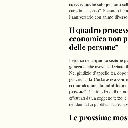
carcere anche solo per una se
carte in tal senso”. Secondo i fam
l’anniversario con animo diverso
Il quadro processu
economica non può
delle persone”
quarta sezione p
I giudici della
generale
, che aveva sollecitato i
Nel giudizio d’appello ter, dopo 
la Corte aveva conf
generiche,
economica merita indubbiament
persone
”. La riduzione di un non
effettuati da un soggetto terzo, è 
dei danni. La pubblica accusa av
Le prossime mos