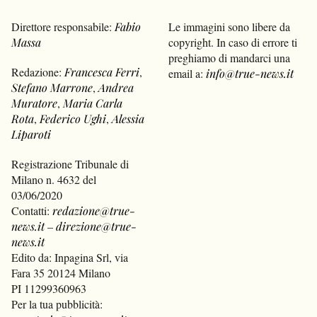
Direttore responsabile:
Fabio
Le immagini sono libere da
Massa
copyright. In caso di errore ti
preghiamo di mandarci una
Redazione:
Francesca Ferri
,
email a:
info@true-news.it
Stefano Marrone
,
Andrea
Muratore
,
Maria Carla
Rota
,
Federico Ughi
,
Alessia
Liparoti
Registrazione Tribunale di
Milano n. 4632 del
03/06/2020
Contatti:
redazione@true-
news.it
–
direzione@true-
news.it
Edito da: Inpagina Srl, via
Fara 35 20124 Milano
PI 11299360963
Per la tua pubblicità: