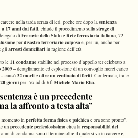
dIn
Condividi
sentenza
n carcere nella tarda serata di ieri, poche ore dopo la
a 17 anni dai fatti
strage di
,
, chiude il procedimento sulla
Ferrovie dello Stato
Rete ferroviaria italiana
delegato di
e
, 72
clusione
disastro ferroviario colposo
per
e, per lui, anche per
arresti domiciliari
e gli
in ragione dell’età.
11 condanne
to le
stabilite nel processo d’appello ter celebrato a
o 2009
– deragliamento ed esplosione di un convoglio merci carico
32 morti
oltre un centinaio di feriti
o – causò
e
. Confermata, tra le
 20 giorni
Michele Mario Elia
per l’ex ad di Rfi
.
 sentenza è un precedente
a la affronto a testa alta”
perfetta forma fisica e psichica
o momento in
e ora sono pronto”.
precedente pericolosissimo
responsabilità dei
ne un
circa la
anni di condanna sono il termine oltre il quale si va in carcere e,