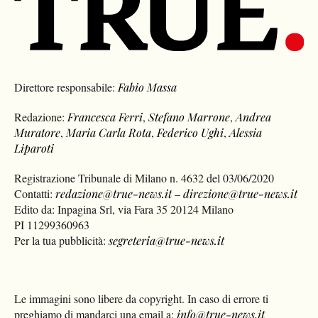
Direttore responsabile:
Fabio Massa
Redazione:
Francesca Ferri
,
Stefano Marrone
,
Andrea
Muratore
,
Maria Carla Rota
,
Federico Ughi
,
Alessia
Liparoti
Registrazione Tribunale di Milano n. 4632 del 03/06/2020
Contatti:
redazione@true-news.it
–
direzione@true-news.it
Edito da: Inpagina Srl, via Fara 35 20124 Milano
PI 11299360963
Per la tua pubblicità:
segreteria@true-news.it
Le immagini sono libere da copyright. In caso di errore ti
preghiamo di mandarci una email a:
info@true-news.it