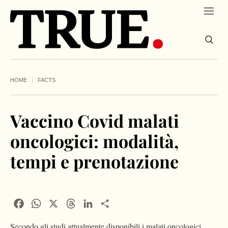
HOME
FACTS
Vaccino Covid malati
oncologici: modalità,
tempi e prenotazione
Facebook
WhatsApp
X
Threads
LinkedIn
Condividi
Secondo gli studi attualmente disponibili i malati oncologici