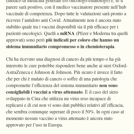
(medico di medicina generale e/o oncologo-ematologo) e, se il
parere sarà positivo, con il medico vaccinatore presente nell’hub
vaccinale di competenza. Dopo tutte le valutazioni sarà pronto a
ricevere l’antidoto anti Covid. Attualmente non è ancora stato
stabilito quale tra i vaccini disponibili sia il più efficace per i
mRNA
pazienti oncologici. Quelli a
(Pfizer e Moderna tra quelli
più indicati per coloro che hanno un
approvati) sono però
sistema immunitario compromesso o in chemioterapia
.
Chi ha ricevuto una diagnosi di cancro da più tempo o ha già
interrotto le cure potrebbe rispondere bene anche ai sieri Oxford-
AstraZeneca e Johnson & Johnson. Più sicuro è invece il fatto
che per chi è malato di cancro o soffre di una patologia che
non sono
compromette l’efficienza del sistema immunitario
consigliabili i vaccini a virus attenuato
. È il caso del siero
sviluppato in Cina che utilizza un virus reso incapace di
replicarsi e di cui non vi sono dati pubblici relativi all’efficacia,
che sembra comunque superare di poco il 50%. In ogni caso al
momento nessun vaccino a virus attenuato è ancora stato
approvato per l’uso in Europa.