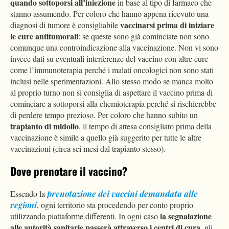
quando sottoporsi all’iniezione
in base al tipo di farmaco che
stanno assumendo. Per coloro che hanno appena ricevuto una
vaccinarsi prima di iniziare
diagnosi di tumore è consigliabile
le cure antitumorali
: se queste sono già cominciate non sono
comunque una controindicazione alla vaccinazione. Non vi sono
invece dati su eventuali interferenze del vaccino con altre cure
come l’immunoterapia perché i malati oncologici non sono stati
inclusi nelle sperimentazioni. Allo stesso modo se manca molto
al proprio turno non si consiglia di aspettare il vaccino prima di
cominciare a sottoporsi alla chemioterapia perché si rischierebbe
di perdere tempo prezioso. Per coloro che hanno subito un
trapianto di midollo
, il tempo di attesa consigliato prima della
vaccinazione è simile a quello già suggerito per tutte le altre
vaccinazioni (circa sei mesi dal trapianto stesso).
Dove prenotare il vaccino?
Essendo la
prenotazione dei vaccini demandata alle
regioni
, ogni territorio sta procedendo per conto proprio
la segnalazione
utilizzando piattaforme differenti. In ogni caso
alle autorità sanitarie passerà attraverso i centri di cura
, gli