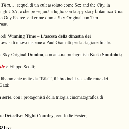
e That…
,
sequel di un cult assoluto come Sex and the City, in
Una
 gli USA, e che proseguirà a luglio con la spy story britannica
e Guy Pearce, e il crime drama
Sky
Original con Tim
ross
.
Winning Time – L’ascesa della dinastia dei
isodi
ewis di nuovo insieme a Paul Giamatti per la stagione finale.
Domina
Kasia Smutniak;
la
Sky
Original
, con ancora protagonista
ale
e Filippo Scotti;
, liberamente tratto da “Bilal”, il libro inchiesta sulle rotte dei
Gatti;
a serie
, con i protagonisti della trilogia cinematografica di
ue Detective: Night Country
, con Jodie Foster;
 Sky