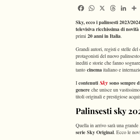
Facebook
WhatsApp
X
Threads
Linke
Sky, ecco i palinsesti 2023/202
televisiva ricchissima di novità
20 anni in Italia
primi
.
Grandi autori, registi e stelle de
protagonisti del nuovo palinsest
inediti e storie che fanno sognar
cinema
tanto
italiano e internazi
contenuti
sono sempre di
I
Sky
genere
che unisce un vastissimo 
titoli originali e prestigiose acqu
Palinsesti sky 2
Quella in arrivo sarà una grande s
serie
Sky
Original
. Ecco le novi