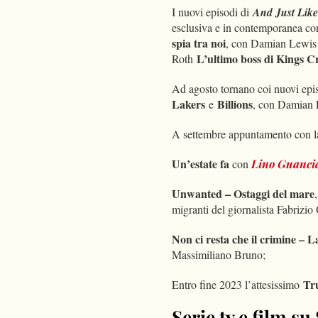
I nuovi episodi di
And Just Lik
esclusiva e in contemporanea con
spia tra noi
, con Damian Lewis 
L’ultimo boss di Kings C
Roth
Ad agosto tornano coi nuovi ep
Lakers
Billions
e
, con Damian L
A settembre appuntamento con 
Un’estate fa
con
Lino Guanci
Unwanted – Ostaggi del mare
migranti del giornalista Fabrizio 
Non ci resta che il crimine – L
Massimiliano Bruno;
Tr
Entro fine 2023 l’attesissimo
Serie tv e film su