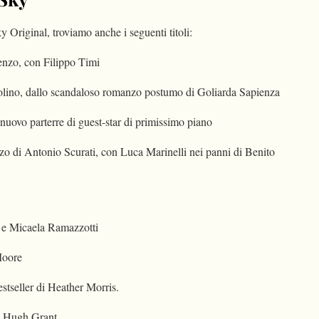
ky
Original, troviamo anche i seguenti titoli:
cenzo, con Filippo Timi
olino, dallo scandaloso romanzo postumo di Goliarda Sapienza
 nuovo parterre di guest-star di primissimo piano
o di Antonio Scurati, con Luca Marinelli nei panni di Benito
 e Micaela Ramazzotti
Moore
stseller di Heather Morris.
e Hugh Grant