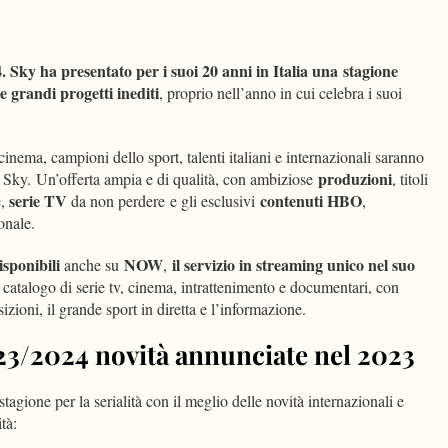
dIn
Condividi
4. Sky ha presentato per i suoi 20 anni in Italia una
stagione
 e grandi progetti inediti
, proprio nell’anno in cui celebra i suoi
l cinema, campioni dello sport, talenti italiani e internazionali saranno
produzioni
o Sky. Un’offerta ampia e di qualità, con ambiziose
, titoli
serie TV
contenuti HBO
e,
da non perdere e gli esclusivi
,
onale.
sponibili
NOW
il servizio in streaming unico nel suo
anche su
,
catalogo di serie tv, cinema, intrattenimento e documentari, con
isizioni, il grande sport in diretta e l’informazione.
023/2024 novità annunciate nel 2023
tagione per la serialità con il meglio delle novità internazionali e
tà: