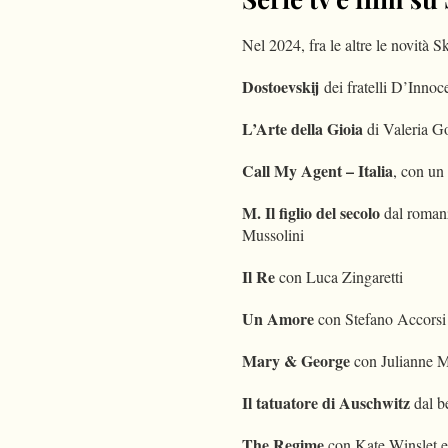
Nel 2024, fra le altre le novità
S
Dostoevskij
dei fratelli D’Inno
L’Arte della Gioia
di Valeria G
Call My Agent – Italia
, con un
M. Il figlio del secolo
dal romanz
Mussolini
Il Re
con Luca Zingaretti
Un Amore
con Stefano Accorsi
Mary & George
con Julianne 
Il tatuatore di Auschwitz
dal be
The Regime
con Kate Winslet 