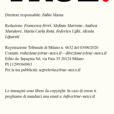
Direttore responsabile:
Fabio Massa
Redazione:
Francesca Ferri
,
Stefano Marrone
,
Andrea
Muratore
,
Maria Carla Rota
,
Federico Ughi
,
Alessia
Liparoti
Registrazione Tribunale di Milano n. 4632 del 03/06/2020
Contatti:
redazione@true-news.it
–
direzione@true-news.it
Edito da: Inpagina Srl, via Fara 35 20124 Milano
PI 11299360963
Per la tua pubblicità:
segreteria@true-news.it
Le immagini sono libere da copyright. In caso di errore ti
preghiamo di mandarci una email a:
info@true-news.it