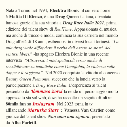
Elecktra Bionic
Nata a Torino nel 1994,
, il cui vero nome
Mattia Di Rienzo
Drag Queen
è
, è una
italiana, diventata
famosa grazie alla sua vittoria a
Drag Race Italia 2021
, prima
edizione del talent show di
RealTime
. Appassionata di musica,
ma anche di trucco e moda, comincia la sua carriera nel mondo
Drag all’età di 18 anni, esibendosi in diversi locali torinesi.
“La
mia drag vuole diffondere il verbo dell’essere se stessi, del
sentirsi liberi.”
-ha spegato Elecktra Bionic in una recente
intervista-
“
Attraverso i miei spettacoli cerco anche di
sensibilizzare su tematiche come l’omofobia, la violenza sulle
donne e il razzismo”.
Nel 2020 conquista la vittoria al concorso
Beauty Queen Piemonte
, successo che la lancia verso la
partecipazione a
Drag Race Italia
. L’esperienza al talent
presentato da
Tommaso Zorzi
la rende un personaggio molto
oltre
apprezzato sia sul web, dove ha raccolto un seguito di
80mila fan
su
Instagram
. Nel 2023 torna in tv,
Vanessa Van Cartier
affiancando
Maruska Starr
e
come
giudice del talent show
Non sono una signora
, presentato
Alba Parietti
da
.