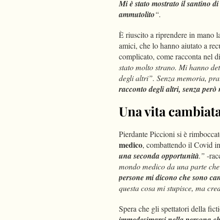
Mi è stato mostrato il santino 
ammutolito
“.
È riuscito a riprendere in mano la
amici, che lo hanno aiutato a rec
complicato, come racconta nel di
stato molto strano. Mi hanno dett
degli altri”. Senza memoria, pr
racconto degli altri, senza però
Una vita cambiata
Pierdante Piccioni si è rimbocca
medico
, combattendo il Covid i
una seconda opportunità
.”
-rac
mondo medico da una parte che 
persone mi dicono che sono camb
questa cosa mi stupisce, ma cre
Spera che gli spettatori della fi
immedesimarsi nella persona che