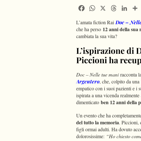
Facebook
WhatsApp
X
Threads
Linke
L’amata fiction Rai
Doc – Nell
12 anni della sua
che ha perso
cambiata la sua vita?
L’ispirazione di 
Piccioni ha recu
Doc – Nelle tue mani
racconta l
Argentero
, che, colpito da una
empatico con i suoi pazienti e i s
ispirata a una vicenda realment
ben 12 anni della 
dimenticato
Un evento che ha completamente 
del tutto la memoria
. Piccioni,
figli ormai adulti. Ha dovuto acc
dolorosissime:
“Ho chiesto come