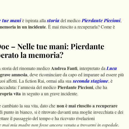
dIn
Condividi
e tue mani
è ispirata alla
storia
del medico
Pierdante Piccioni
,
 memoria in un incidente
. È mai riuscito a recuperarla? Come è
Doc – Nelle tue mani: Pierdante
perato la memoria?
Andrea Fanti
a storia del rinomato medico
, interpretato da
Luca
grave amnesia
, deve ricominciare da capo ed imparare ad essere più
uoi affetti. La fiction Rai, ormai alla sua
seconda stagione
, è
Pierdante Piccioni
e accaduta: l’amnesia del medico
, che ha
propria vita
in seguito a un grave incidente.
non è mai riuscito a recuperare
cambiato la sua vita, dato che
 di punto in bianco, si è ritrovato davanti una moglie invecchiata e dei
ettare il passaggio del tempo e ha ricevuto rivelazioni
 mai mia madre non fosse ancora venuta a trovarmi in ospedale.