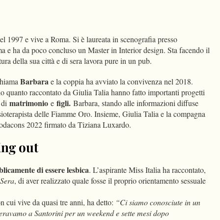
el 1997 e vive a Roma. Si è laureata in scenografia presso
a e ha da poco concluso un Master in Interior design. Sta facendo il
tura della sua città e di sera lavora pure in un pub.
Barbara
 chiama
e la coppia ha avviato la convivenza nel 2018.
o quanto raccontato da Giulia Talia hanno fatto importanti progetti
matrimonio
figli.
o di
e
Barbara, stando alle informazioni diffuse
isioterapista delle Fiamme Oro. Insieme, Giulia Talia e la compagna
Codacons 2022 firmato da Tiziana Luxardo.
ing out
blicamente di essere lesbica
. L’aspirante Miss Italia ha raccontato,
 Sera
, di aver realizzato quale fosse il proprio orientamento sessuale
 cui vive da quasi tre anni, ha detto:
“Ci siamo conosciute in un
eravamo a Santorini per un weekend e sette mesi dopo