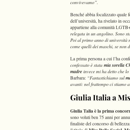
convivevamo”.
Benché abbia focalizzato quale fo
dell’università, ha rivelato in occ
appartiene alla comunità LGTB
relegata in un angolino. Sono st
Poi al primo anno di università
come quelli dei maschi, se non d
La prima persona a cui l’ha confes
confessato è stata
mia sorella C
madre
invece mi ha detto che lo
Barbara:
“Fantastichiamo sul
ma
avanti: nel frattempo ci stiamo
Giulia Italia a Mis
Giulia Talia è la prima concor
sono voluti ben 75 anni per annun
finaliste del concorso di bellezz
Miss Italia Social. Ma
il titolo di