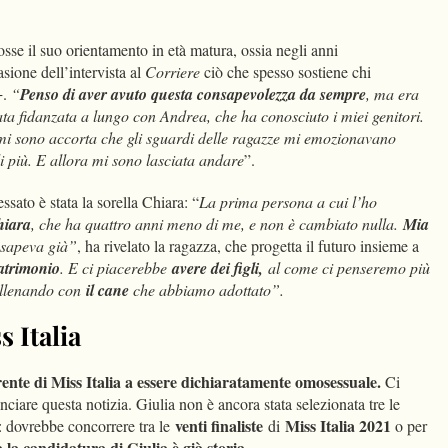
sse il suo orientamento in età matura, ossia negli anni
asione dell’intervista al
Corriere
ciò che spesso sostiene chi
+.
“
Penso di aver avuto questa consapevolezza da sempre
, ma era
ata fidanzata a lungo con Andrea, che ha conosciuto i miei genitori.
 mi sono accorta che gli sguardi delle ragazze mi emozionavano
i più. E allora mi sono lasciata andare
”.
sato è stata la sorella Chiara: “
La prima persona a cui l’ho
hiara
, che ha quattro anni meno di me, e non è cambiato nulla.
Mia
 sapeva già”
, ha rivelato la ragazza, che progetta il futuro insieme a
trimonio
. E ci piacerebbe
avere dei figli,
al come ci penseremo più
 allenando con
il cane
che abbiamo adottato”.
s Italia
rente di Miss Italia a essere dichiaratamente omosessuale.
Ci
ciare questa notizia. Giulia non è ancora stata selezionata tre le
venti finaliste
Miss Italia 2021
a: dovrebbe concorrere tra le
di
o per
 la candidatura di Giulia è già storia.