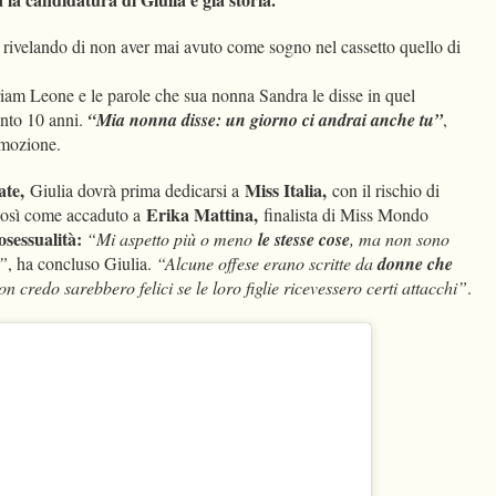
, rivelando di non aver mai avuto come sogno nel cassetto quello di
Miriam Leone e le parole che sua nonna Sandra le disse in quel
nto 10 anni.
“Mia nonna disse: un giorno ci andrai anche tu”
,
emozione.
ate,
Miss Italia,
Giulia dovrà prima dedicarsi a
con il rischio di
Erika Mattina,
osì come accaduto a
finalista di Miss Mondo
sessualità:
“Mi aspetto più o meno
le stesse cose
, ma non sono
a”
, ha concluso Giulia.
“Alcune offese erano scritte da
donne che
n credo sarebbero felici se le loro figlie ricevessero certi attacchi”
.