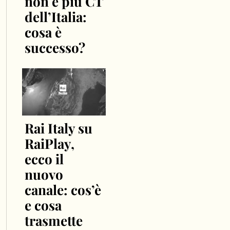
non è più CT
dell’Italia:
cosa è
successo?
Rai Italy su
RaiPlay,
ecco il
nuovo
canale: cos’è
e cosa
trasmette