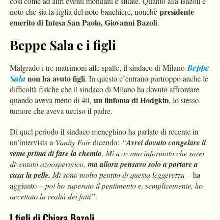
così come ad altri eventi mondani e sfilate. Quanto alla Bazoli è
presidente
noto che sia la figlia del noto banchiere, nonchè
emerito di Intesa San Paolo, Giovanni Bazoli
.
Beppe Sala e i figli
Malgrado i tre matrimoni alle spalle, il sindaco di Milano
Beppe
non ha avuto figli
Sala
. In questo c’entrano purtroppo anche le
difficoltà fisiche che il sindaco di Milano ha dovuto affrontare
un linfoma di Hodgkin
quando aveva meno di 40,
, lo stesso
tumore che aveva ucciso il padre.
Di quel periodo il sindaco meneghino ha parlato di recente in
un’intervista a
Vanity Fair
dicendo:
“
Avrei dovuto congelare il
seme prima di fare la chemio
. Mi avevano informato che sarei
diventato azoospermico,
ma allora pensavo solo a portare a
casa la pelle
. Mi sono molto pentito di questa leggerezza
– ha
aggiunto –
poi ho superato il pentimento e, semplicemente, ho
accettato la realtà dei fatti”
.
I figli di Chiara Bazoli