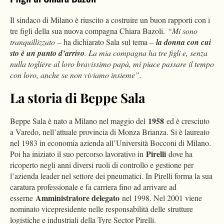
Il sindaco di Milano è riuscito a costruire un buon rapporti con i
tre figli della sua nuova compagna Chiara Bazoli.
“Mi sono
tranquillizzato
– ha dichiarato Sala sul tema –
la donna con cui
sto è un punto d’arrivo
. La mia compagna ha tre figli e, senza
nulla togliere al loro bravissimo papà, mi piace passare il tempo
con loro, anche se non viviamo insieme”.
La storia di Beppe Sala
1958
Beppe Sala è nato a Milano nel maggio del
ed è cresciuto
a Varedo, nell’attuale provincia di Monza Brianza. Si è laureato
nel 1983 in economia azienda all’Università Bocconi di Milano.
Pirelli
Poi ha iniziato il suo percorso lavorativo in
dove ha
ricoperto negli anni diversi ruoli di controllo e gestione per
l’azienda leader nel settore dei pneumatici. In Pirelli forma la sua
caratura professionale e fa carriera fino ad arrivare ad
Amministratore delegato
esserne
nel 1998. Nel 2001 viene
nominato vicepresidente nelle responsabilità delle strutture
logistiche e industriali della Tyre Sector Pirelli.