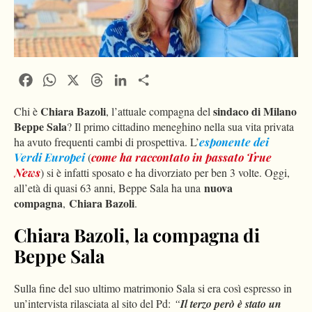
Facebook
WhatsApp
X
Threads
LinkedIn
Condividi
Chiara Bazoli
sindaco di Milano
Chi è
, l’attuale compagna del
Beppe Sala
? Il primo cittadino meneghino nella sua vita privata
ha avuto frequenti cambi di prospettiva. L’
esponente dei
Verdi Europei
(
come ha raccontato in passato True
News
) si è infatti sposato e ha divorziato per ben 3 volte. Oggi,
nuova
all’età di quasi 63 anni, Beppe Sala ha una
compagna
Chiara Bazoli
,
.
Chiara Bazoli, la compagna di
Beppe Sala
Sulla fine del suo ultimo matrimonio Sala si era così espresso in
un’intervista rilasciata al sito del Pd:
“
Il terzo però è stato un