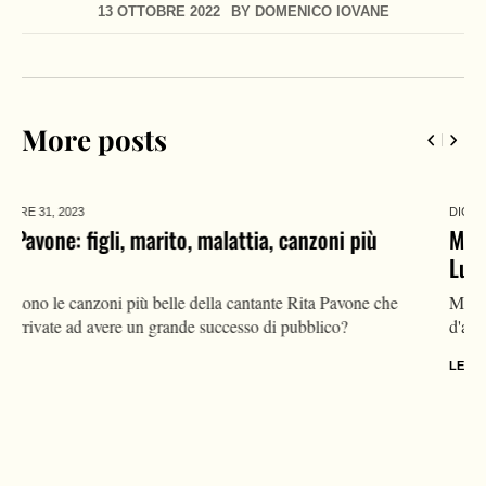
13 OTTOBRE 2022
BY
DOMENICO IOVANE
More posts
DICEMBRE 24,
2023
Max Giusti oggi: età, moglie, figli, Selvaggia
Lucarelli, “Boss in incognito”
Max Giusti è un conduttore televisivo che ha avuto una storia
d'amore anche con la giornalista Selvaggia Lucarelli
LEGGI