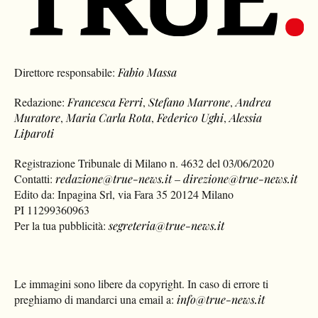
Direttore responsabile:
Fabio Massa
Redazione:
Francesca Ferri
,
Stefano Marrone
,
Andrea
Muratore
,
Maria Carla Rota
,
Federico Ughi
,
Alessia
Liparoti
Registrazione Tribunale di Milano n. 4632 del 03/06/2020
Contatti:
redazione@true-news.it
–
direzione@true-news.it
Edito da: Inpagina Srl, via Fara 35 20124 Milano
PI 11299360963
Per la tua pubblicità:
segreteria@true-news.it
Le immagini sono libere da copyright. In caso di errore ti
preghiamo di mandarci una email a:
info@true-news.it