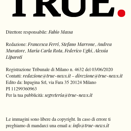
Direttore responsabile:
Fabio Massa
Redazione:
Francesca Ferri
,
Stefano Marrone
,
Andrea
Muratore
,
Maria Carla Rota
,
Federico Ughi
,
Alessia
Liparoti
Registrazione Tribunale di Milano n. 4632 del 03/06/2020
Contatti:
redazione@true-news.it
–
direzione@true-news.it
Edito da: Inpagina Srl, via Fara 35 20124 Milano
PI 11299360963
Per la tua pubblicità:
segreteria@true-news.it
Le immagini sono libere da copyright. In caso di errore ti
preghiamo di mandarci una email a:
info@true-news.it