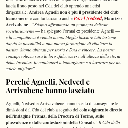
lascia il suo posto nel Cda del club aprendo una crisi
Andrea Agnelli non è più il presidente del club
dirigenziale.
bianconero
, Maurizio
, e con lui lasciano anche
Pavel Nedved
Arrivabene
.
“Stiamo affrontando un momento delicato
societariamente
— ha spiegato l’ormai ex presidente Agnelli —
e la compattezza è venuta meno. Meglio lasciare tutti insieme
dando la possibilità a una nuova formazione di ribaltare la
partita. Siamo abituati per storia e Dna a vincere. La nostra
consapevolezza sarà la loro sfida: essere all’altezza della storia
della Juventus. Io continuerò a immaginare e a lavorare per un
calcio migliore”.
Perché Agnelli, Nedved e
Arrivabene hanno lasciato
Agnelli, Nedved e Arrivavabene hanno scelto di consegnare le
coinvolgimento diretto
dimissioni dal Cda del club a seguito del
nell’indagine Prisma, della Procura di Torino, sulle
plusvalenze e dalle contestazioni della Consob
.
“Il Cda della