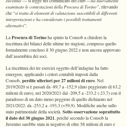
Juventus
— si legge nel comunicato del club —
ha nuovamente
esaminato le contestazioni della Procura di Torino”
, rilevando
che “
si tratta di elementi di valutazione suscettibili di differenti
interpretazioni e ha considerato i possibili trattamenti
alternativi”.
Procura di Torino
La
ha spinto la Consob a chiedere la
riscrittura dei bilanci delle ultime tre stagioni, compreso quello
formalmente concluso il 30 giugno 2022 e non ancora approvato
dall’assemblea dei soci.
La riscrittura dei tre esercizi oggetto dell’indagine ha fatto
emergere, applicando i criteri contabili imposti dalla
perdite ulteriori per 27 milioni di euro
Consob,
. Nel
2019/2020 si è passati da -89,7 a -152,9 (dato peggiorato di 63,2
milioni di euro), nel 2020/2021 dal -209,5 a -233,2 (-23,7) con il
paradosso di un dato meno peggiore di quello dichiarato nel
2021/2022: da -253,2 a -193,3 (+59,9). Modifiche anche sullo
Sotto osservazione soprattutto
stato patrimoniale della società.
il dato del 30 giugno 2021
, perché secondo la Consob la
Juventus sarebbe stata in negativo di oltre 58 milioni di euro e