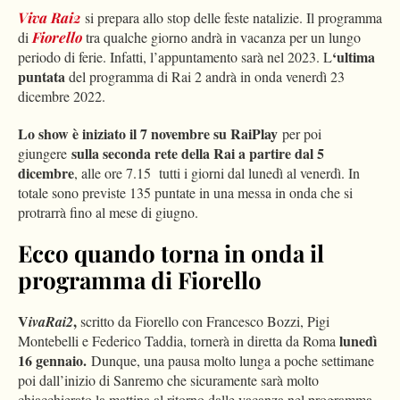
Viva Rai2
si prepara allo stop delle feste natalizie. Il programma
di
Fiorello
tra qualche giorno andrà in vacanza per un lungo
‘ultima
periodo di ferie. Infatti, l’appuntamento sarà nel 2023. L
puntata
del programma di Rai 2 andrà in onda venerdì 23
dicembre 2022.
Lo show è iniziato il 7 novembre su RaiPlay
per poi
sulla seconda rete della Rai a partire dal 5
giungere
dicembre
, alle ore 7.15 tutti i giorni dal lunedì al venerdì. In
totale sono previste 135 puntate in una messa in onda che si
protrarrà fino al mese di giugno.
Ecco quando torna in onda il
programma di Fiorello
V
,
ivaRai2
scritto da Fiorello con Francesco Bozzi, Pigi
lunedì
Montebelli e Federico Taddia, tornerà in diretta da Roma
16 gennaio.
Dunque, una pausa molto lunga a poche settimane
poi dall’inizio di Sanremo che sicuramente sarà molto
chiacchierato la mattina al ritorno dalle vacanza nel programma