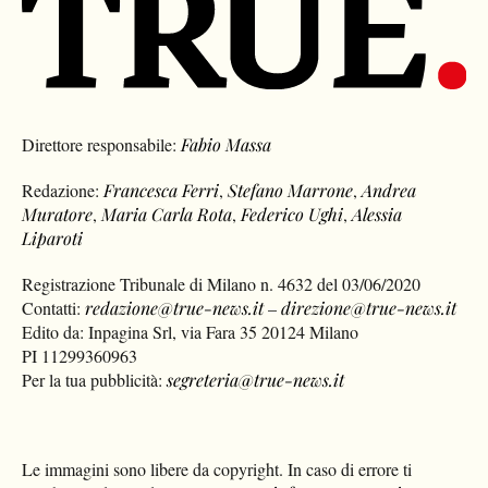
Direttore responsabile:
Fabio Massa
Redazione:
Francesca Ferri
,
Stefano Marrone
,
Andrea
Muratore
,
Maria Carla Rota
,
Federico Ughi
,
Alessia
Liparoti
Registrazione Tribunale di Milano n. 4632 del 03/06/2020
Contatti:
redazione@true-news.it
–
direzione@true-news.it
Edito da: Inpagina Srl, via Fara 35 20124 Milano
PI 11299360963
Per la tua pubblicità:
segreteria@true-news.it
Le immagini sono libere da copyright. In caso di errore ti