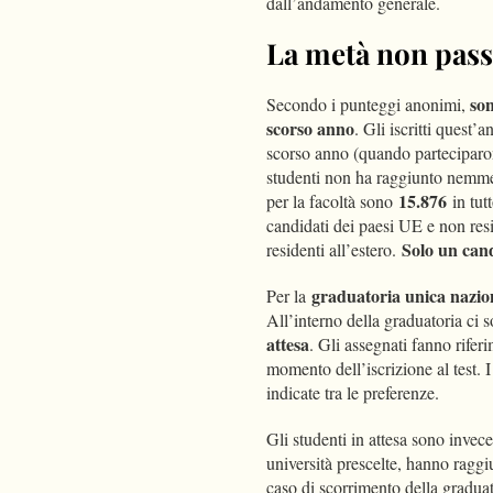
dall’andamento generale.
La metà non passa
son
Secondo i punteggi anonimi,
scorso anno
. Gli iscritti quest
scorso anno (quando parteciparo
studenti non ha raggiunto nemme
15.876
per la facoltà sono
in tut
candidati dei paesi UE e non resi
Solo un can
residenti all’estero.
graduatoria unica nazion
Per la
All’interno della graduatoria ci s
attesa
. Gli assegnati fanno rifer
momento dell’iscrizione al test. I
indicate tra le preferenze.
Gli studenti in attesa sono invec
università prescelte, hanno ragg
caso di scorrimento della graduat