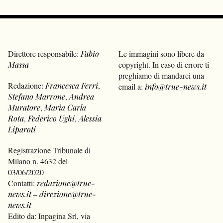
Direttore responsabile:
Fabio
Le immagini sono libere da
Massa
copyright. In caso di errore ti
preghiamo di mandarci una
Redazione:
Francesca Ferri
,
email a:
info@true-news.it
Stefano Marrone
,
Andrea
Muratore
,
Maria Carla
Rota
,
Federico Ughi
,
Alessia
Liparoti
Registrazione Tribunale di
Milano n. 4632 del
03/06/2020
Contatti:
redazione@true-
news.it
–
direzione@true-
news.it
Edito da: Inpagina Srl, via