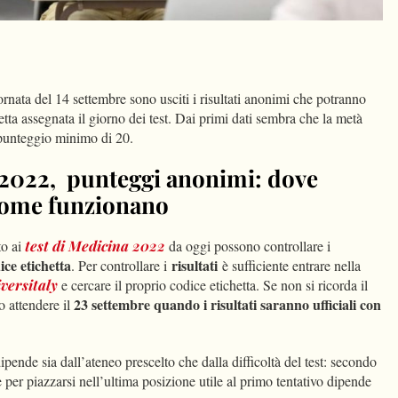
dIn
Condividi
iornata del 14 settembre sono usciti i risultati anonimi che potranno
etta assegnata il giorno dei test. Dai primi dati sembra che la metà
l punteggio minimo di 20.
 2022, punteggi anonimi: dove
 come funzionano
to ai
test di Medicina 2022
da oggi possono controllare i
ice etichetta
risultati
. Per controllare i
è sufficiente entrare nella
versitaly
e cercare il proprio codice etichetta. Se non si ricorda il
23 settembre quando i risultati saranno ufficiali con
o attendere il
pende sia dall’ateneo prescelto che dalla difficoltà del test: secondo
e per piazzarsi nell’ultima posizione utile al primo tentativo dipende