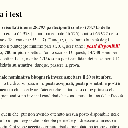
 i test
o risultati idonei 28.793 partecipanti contro i 38.715 dello
’anno erano 65.378 (hanno partecipato 56.775) contro i 63.972 dello
no effettivamente 55.117). Dunque, quest’anno la metà degli
no il punteggio minimo pari a 20. Quest’anno i
posti disponibili
700 in più
14.740
to,
rispetto all’anno scorso. Di questi,
sono per i
1.136
denti in Italia, mentre
sono per i candidati dei paesi non UE
didato su quattro
, dunque, passerà la prova.
ale nominativa bisognerà invece aspettare il 29 settembre
.
posti assegnati, posti prenotati e posti in
ono tre diverse posizioni:
imento a chi accede nell’ateneo che ha indicato come prima scelta al
 prenotati sono invece i candidati che sono entrati in una delle facoltà
e quelli che, pur non avendo ottenuto nessun posto disponibile nelle
iunto un punteggio che potrebbe permettergli di essere ammesso in
oria. Chi viene accettato oppure risulta prenotato ha tempo quattro