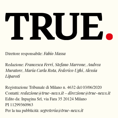
Direttore responsabile:
Fabio Massa
Redazione:
Francesca Ferri
,
Stefano Marrone
,
Andrea
Muratore
,
Maria Carla Rota
,
Federico Ughi
,
Alessia
Liparoti
Registrazione Tribunale di Milano n. 4632 del 03/06/2020
Contatti:
redazione@true-news.it
–
direzione@true-news.it
Edito da: Inpagina Srl, via Fara 35 20124 Milano
PI 11299360963
Per la tua pubblicità:
segreteria@true-news.it