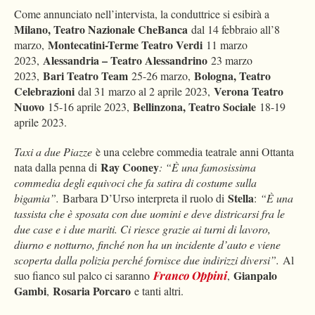
Come annunciato nell’intervista, la conduttrice si esibirà a
Milano, Teatro Nazionale CheBanca
dal 14 febbraio all’8
Montecatini-Terme Teatro Verdi
marzo,
11 marzo
Alessandria – Teatro Alessandrino
2023,
23 marzo
Bari Teatro Team
Bologna, Teatro
2023,
25-26 marzo,
Celebrazioni
Verona Teatro
dal 31 marzo al 2 aprile 2023,
Nuovo
Bellinzona, Teatro Sociale
15-16 aprile 2023,
18-19
aprile 2023.
Taxi a due Piazze
è una celebre commedia teatrale anni Ottanta
Ray Cooney
nata dalla penna di
: “È una famosissima
commedia degli equivoci che fa satira di costume sulla
Stella
bigamia”.
Barbara D’Urso interpreta il ruolo di
:
“È una
tassista che è sposata con due uomini e deve districarsi fra le
due case e i due mariti. Ci riesce grazie ai turni di lavoro,
diurno e notturno, finché non ha un incidente d’auto e viene
scoperta dalla polizia perché fornisce due indirizzi diversi”.
Al
Gianpalo
suo fianco sul palco ci saranno
Franco Oppini
,
Gambi
Rosaria Porcaro
,
e tanti altri.