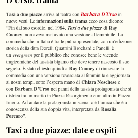
Taxi a due piazze
arriva al teatro con
Barbara D’Urso
in
informazioni sulla trama
nuove vesti. Le
ecco cosa dicono:
Ray
“Fin dal suo esordio, nel 1984,
Taxi a due piazze
di
Cooney
, non aveva mai avuto una versione al femminile. La
commedia che in Italia è tra le più rappresentate, con un’edizione
storica della ditta Dorelli Quattrini Brochard e Panelli, è
un
evergreen
per il pubblico che conosce bene le vicende
tragicomiche del tassista bigamo che deve tenere nascosto il suo
Ray Cooney
segreto. È stato chiesto quindi a
di rinnovare la
commedia con una versione rovesciata al femminile e aggiornata
Chiara Noschese
ai nostri tempi, sotto l’esperta mano di
e
Barbara D’Urso
con
nei panni della tassista protagonista che si
districa tra un marito in Piazza Risorgimento e un altro in Piazza
Irnerio. Ad aiutare la protagonista in scena, c’è l’amica che è a
Rosalia
conoscenza della sua doppia vita, interpretata da
Porcaro”
.
Taxi a due piazze: date e ospiti