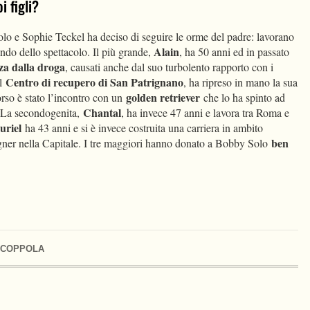
i figli?
olo e Sophie Teckel ha deciso di seguire le orme del padre: lavorano
Alain
ondo dello spettacolo. Il più grande,
, ha 50 anni ed in passato
za dalla droga
, causati anche dal suo turbolento rapporto con i
Centro di recupero di San Patrignano
al
, ha ripreso in mano la sua
golden retriever
rso è stato l’incontro con un
che lo ha spinto ad
Chantal
 La secondogenita,
, ha invece 47 anni e lavora tra Roma e
uriel
ha 43 anni e si è invece costruita una carriera in ambito
ben
gner nella Capitale. I tre maggiori hanno donato a Bobby Solo
 COPPOLA