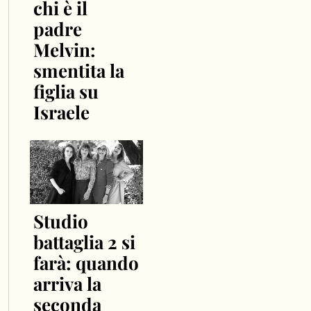
chi è il
padre
Melvin:
smentita la
figlia su
Israele
Studio
battaglia 2 si
farà: quando
arriva la
seconda