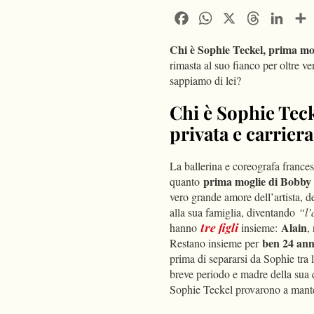
Facebook
WhatsApp
X
Threads
Linke
Chi è Sophie Teckel, prima mo
rimasta al suo fianco per oltre 
sappiamo di lei?
Chi è Sophie Teck
privata e carriera
La ballerina e coreografa france
prima moglie di Bobby
quanto
vero grande amore dell’artista, d
alla sua famiglia, diventando
“l’
Alain
hanno
tre figli
insieme:
,
ben 24 ann
Restano insieme per
prima di separarsi da Sophie tra 
breve periodo e madre della sua q
Sophie Teckel provarono a man