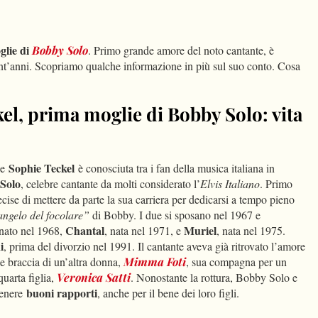
dIn
Condividi
glie di
Bobby Solo
. Primo grande amore del noto cantante, è
vent’anni. Scopriamo qualche informazione in più sul suo conto. Cosa
el, prima moglie di Bobby Solo: vita
Sophie Teckel
se
è conosciuta tra i fan della musica italiana in
 Solo
, celebre cantante da molti considerato l’
Elvis Italiano
. Primo
ecise di mettere da parte la sua carriera per dedicarsi a tempo pieno
angelo del focolare”
di Bobby. I due si sposano nel 1967 e
Chantal
Muriel
 nato nel 1968,
, nata nel 1971, e
, nata nel 1975.
i
, prima del divorzio nel 1991. Il cantante aveva già ritrovato l’amore
le braccia di un’altra donna,
Mimma Foti
, sua compagna per un
uarta figlia,
Veronica Satti
. Nonostante la rottura, Bobby Solo e
buoni rapporti
tenere
, anche per il bene dei loro figli.