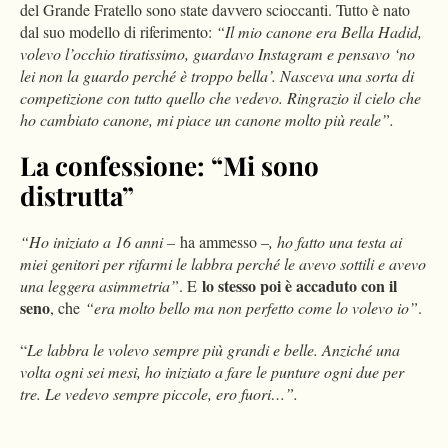
del Grande Fratello sono state davvero scioccanti. Tutto è nato
dal suo modello di riferimento:
“Il mio canone era Bella Hadid,
volevo l’occhio tiratissimo, guardavo Instagram e pensavo ‘no
lei non la guardo perché è troppo bella’. Nasceva una sorta di
competizione con tutto quello che vedevo. Ringrazio il cielo che
ho cambiato canone, mi piace un canone molto più reale”.
La confessione: “Mi sono
distrutta”
“Ho iniziato a 16 anni –
ha ammesso –
, ho fatto una testa ai
miei genitori per rifarmi le labbra perché le avevo sottili e avevo
lo stesso poi è accaduto con il
una leggera asimmetria”
. E
seno
, che
“era molto bello ma non perfetto come lo volevo io”
.
“
Le labbra le volevo sempre più grandi e belle. Anziché una
volta ogni sei mesi, ho iniziato a fare le punture ogni due per
tre. Le vedevo sempre piccole, ero fuori…”.