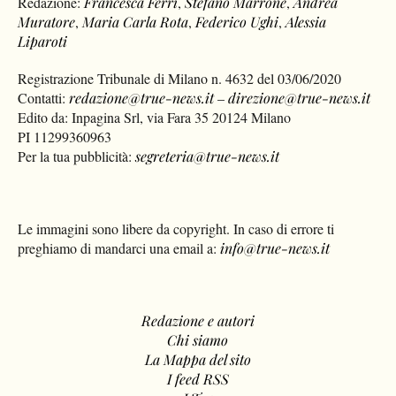
Redazione:
Francesca Ferri
,
Stefano Marrone
,
Andrea
Muratore
,
Maria Carla Rota
,
Federico Ughi
,
Alessia
Liparoti
Registrazione Tribunale di Milano n. 4632 del 03/06/2020
Contatti:
redazione@true-news.it
–
direzione@true-news.it
Edito da: Inpagina Srl, via Fara 35 20124 Milano
PI 11299360963
Per la tua pubblicità:
segreteria@true-news.it
Le immagini sono libere da copyright. In caso di errore ti
preghiamo di mandarci una email a:
info@true-news.it
Redazione e autori
Chi siamo
La Mappa del sito
I feed RSS