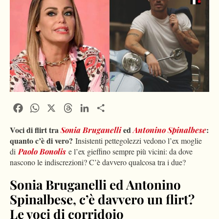
Facebook
WhatsApp
X
Threads
LinkedIn
Condividi
Voci di flirt tra
ed
:
Sonia Bruganelli
Antonino Spinalbese
quanto c’è di vero?
Insistenti pettegolezzi vedono l’ex moglie
di
Paolo Bonolis
e l’ex gieffino sempre più vicini: da dove
nascono le indiscrezioni? C’è davvero qualcosa tra i due?
Sonia Bruganelli ed Antonino
Spinalbese, c’è davvero un flirt?
Le voci di corridoio