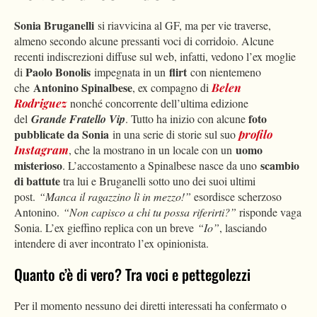
Sonia Bruganelli
si riavvicina al GF, ma per vie traverse,
almeno secondo alcune pressanti voci di corridoio. Alcune
recenti indiscrezioni diffuse sul web, infatti, vedono l’ex moglie
Paolo Bonolis
flirt
di
impegnata in un
con nientemeno
Antonino Spinalbese
che
, ex compagno di
Belen
Rodriguez
nonché concorrente dell’ultima edizione
foto
del
Grande Fratello Vip
. Tutto ha inizio con alcune
pubblicate da Sonia
in una serie di storie sul suo
profilo
uomo
Instagram
, che la mostrano in un locale con un
misterioso
scambio
. L’accostamento a Spinalbese nasce da uno
di battute
tra lui e Bruganelli sotto uno dei suoi ultimi
post.
“Manca il ragazzino lì in mezzo!”
esordisce scherzoso
Antonino.
“Non capisco a chi tu possa riferirti?”
risponde vaga
Sonia. L’ex gieffino replica con un breve
“Io”
, lasciando
intendere di aver incontrato l’ex opinionista.
Quanto c’è di vero? Tra voci e pettegolezzi
Per il momento nessuno dei diretti interessati ha confermato o