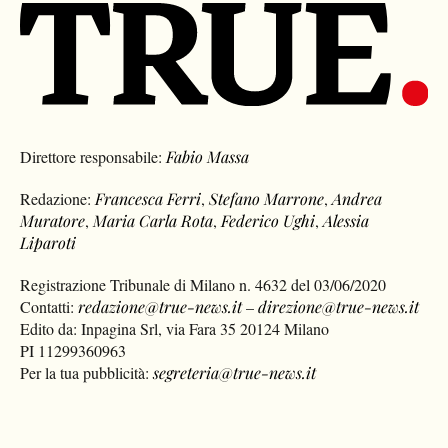
Direttore responsabile:
Fabio Massa
Redazione:
Francesca Ferri
,
Stefano Marrone
,
Andrea
Muratore
,
Maria Carla Rota
,
Federico Ughi
,
Alessia
Liparoti
Registrazione Tribunale di Milano n. 4632 del 03/06/2020
Contatti:
redazione@true-news.it
–
direzione@true-news.it
Edito da: Inpagina Srl, via Fara 35 20124 Milano
PI 11299360963
Per la tua pubblicità:
segreteria@true-news.it