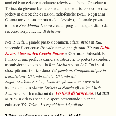
anni ed è un celebre conduttore televisivo italiano. Cresciuto a
Torino, da giovane lavora come animatore turistico e come disc-
jockey in discoteche e stazioni radiofoniche locali. Negli anni
Ottanta arriva il suo primo ruolo televisivo, sul canale privato
torinese
Rete Manila 1
, dove crea un programma quotidiano dal
successo sorprendente,
Il delicone
.
Nel 1982 fa il grande passo e comincia a farsi strada in
Rai
,
vincendo il concorso
Un volto nuovo per gli anni ’80
con
Fabio
Corrado Tedeschi
Fazio
,
Alessandro Cecchi Paone
e
. È
l’inizio di una proficua carriera artistica che lo porterà a condurre
trasmissioni memorabili in
Rai
,
Mediaset
e su
La7
. Tra i suoi
show più amati si ricordano
Va’ pensiero
,
Complimenti per la
trasmissione
,
Chiambretti c’è
,
Chiambretti
Night
,
Markette
e
Chiambretti Muzik Show
. In carriera ha
inoltre condotto
Matrix
,
Striscia la Notizia
gli
Italian Music
tre edizioni del
Awards
e ben
Festival di Sanremo
. Dal 2020
al 2022 si è dato anche allo sport, presentando il varietà
calcistico
Tiki Taka – La repubblica del pallone.