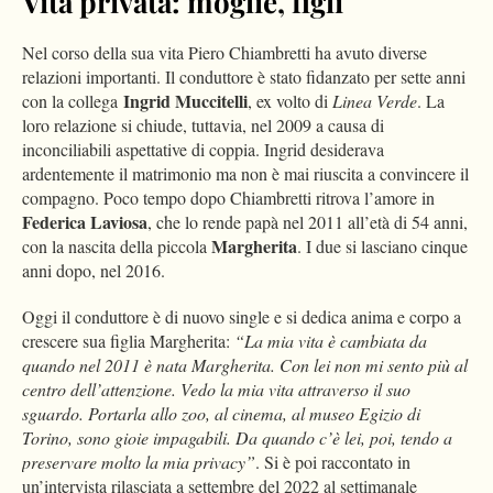
Vita privata: moglie, figli
Nel corso della sua vita Piero Chiambretti ha avuto diverse
relazioni importanti. Il conduttore è stato fidanzato per sette anni
Ingrid Muccitelli
con la collega
, ex volto di
Linea Verde
. La
loro relazione si chiude, tuttavia, nel 2009 a causa di
inconciliabili aspettative di coppia. Ingrid desiderava
ardentemente il matrimonio ma non è mai riuscita a convincere il
compagno. Poco tempo dopo Chiambretti ritrova l’amore in
Federica Laviosa
, che lo rende papà nel 2011 all’età di 54 anni,
Margherita
con la nascita della piccola
. I due si lasciano cinque
anni dopo, nel 2016.
Oggi il conduttore è di nuovo single e si dedica anima e corpo a
crescere sua figlia Margherita:
“La mia vita è cambiata da
quando nel 2011 è nata Margherita. Con lei non mi sento più al
centro dell’attenzione. Vedo la mia vita attraverso il suo
sguardo. Portarla allo zoo, al cinema, al museo Egizio di
Torino, sono gioie impagabili. Da quando c’è lei, poi, tendo a
preservare molto la mia privacy”
. Si è poi raccontato in
un’intervista rilasciata a settembre del 2022 al settimanale