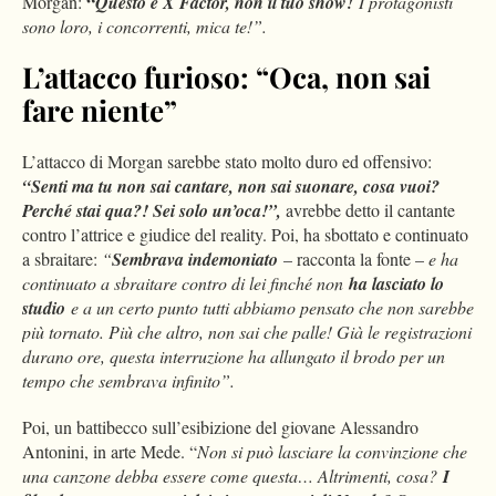
“
Morgan:
Questo è X Factor, non il tuo show!
I protagonisti
sono loro, i concorrenti, mica te!”.
L’attacco furioso: “Oca, non sai
fare niente”
L’attacco di Morgan sarebbe stato molto duro ed offensivo:
“Senti ma tu non sai cantare, non sai suonare, cosa vuoi?
Perché stai qua?! Sei solo un’oca!”,
avrebbe detto il cantante
contro l’attrice e giudice del reality. Poi, ha sbottato e continuato
a sbraitare:
“
Sembrava indemoniato
– racconta la fonte –
e ha
continuato a sbraitare contro di lei finché non
ha lasciato lo
studio
e a un certo punto tutti abbiamo pensato che non sarebbe
più tornato. Più che altro, non sai che palle! Già le registrazioni
durano ore, questa interruzione ha allungato il brodo per un
tempo che sembrava infinito”.
Poi, un battibecco sull’esibizione del giovane Alessandro
Antonini, in arte Mede. “
Non si può lasciare la convinzione che
una canzone debba essere come questa… Altrimenti, cosa?
I