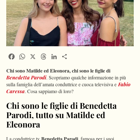
Facebook
WhatsApp
X
Threads
LinkedIn
Condividi
Chi sono Matilde ed Eleonora, chi sono le figlie di
Benedetta Parodi
. Scopriamo qualche informazione in più
sulla famiglia dell’amata conduttrice e cuoca televisiva e
Fabio
Caressa
. Cosa sappiamo di loro?
Chi sono le figlie di Benedetta
Parodi, tutto su Matilde ed
Eleonora
Benedetta Parodi
La conduttrice tv
, famosa per i suoi