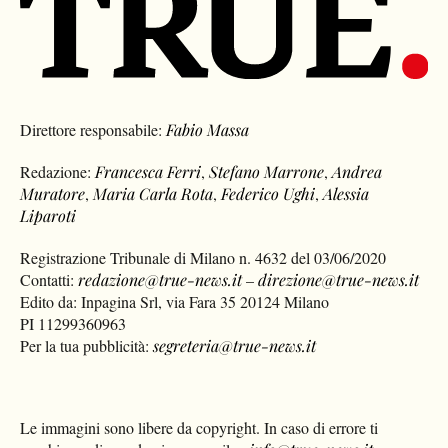
Direttore responsabile:
Fabio Massa
Redazione:
Francesca Ferri
,
Stefano Marrone
,
Andrea
Muratore
,
Maria Carla Rota
,
Federico Ughi
,
Alessia
Liparoti
Registrazione Tribunale di Milano n. 4632 del 03/06/2020
Contatti:
redazione@true-news.it
–
direzione@true-news.it
Edito da: Inpagina Srl, via Fara 35 20124 Milano
PI 11299360963
Per la tua pubblicità:
segreteria@true-news.it
Le immagini sono libere da copyright. In caso di errore ti