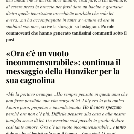
di essere presa in braccio per farsi dare un bacino e grattarla
dietro quelle tenerissime orecchiette morbide che solo lei
aveva…mi ha accompagnato in tante avventure ed era in
Parole
simbiosi con me
», scrive la showgirl su Instagram.
commoventi che hanno generato tantissimi commenti sotto il
post.
«Ora c’è un vuoto
incommensurabile»: continua il
messaggio della Hunziker per la
sua cagnolina
«Me la portavo ovunque…Ho sempre pensato in questi anni che
non fosse possibile una vita senza di lei. Lilly era la mia amica.
Amore puro, perpetuo e incondizionato.
Ho il cuore spezzato
perché ora non c’è più. Difficile pensare alla casa e alla nostra
famiglia senza di lei. Un esserino così piccolo in grado di dare
così tanto amore. Ora c’è un vuoto incommensurabile…e
tanto
dolore che si lenirà solo con il tempo
…Sono stati 11 anni