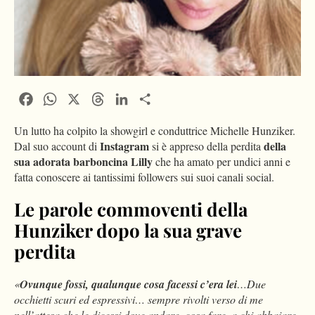
Facebook
WhatsApp
X
Threads
LinkedIn
Condividi
Un lutto ha colpito la showgirl e conduttrice Michelle Hunziker.
Instagram
della
Dal suo account di
si è appreso della perdita
sua adorata barboncina Lilly
che ha amato per undici anni e
fatta conoscere ai tantissimi followers sui suoi canali social.
Le parole commoventi della
Hunziker dopo la sua grave
perdita
«
Ovunque fossi, qualunque cosa facessi c’era lei
…Due
occhietti scuri ed espressivi… sempre rivolti verso di me
nell’attesa che le dicessi dove andare, cosa fare, a chi abbaiare,