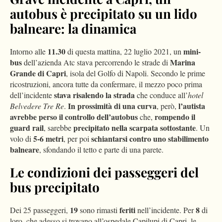
autobus è precipitato su un lido
balneare: la dinamica
11.30
mini-
Intorno alle
di questa mattina, 22 luglio 2021, un
bus
Marina
dell’azienda Atc stava percorrendo le strade di
Grande di Capri
, isola del Golfo di Napoli. Secondo le prime
ricostruzioni, ancora tutte da confermare, il mezzo poco prima
stava risalendo la strada
dell’incidente
che conduce all’
hotel
In prossimità di una curva
l’autista
Belvedere Tre Re
.
, però,
avrebbe perso il controllo dell’autobus
rompendo il
che,
guard rail
precipitato nella scarpata sottostante
, sarebbe
. Un
5-6 metri
schiantarsi contro uno stabilimento
volo di
, per poi
balneare
, sfondando il tetto e parte di una parete.
Le condizioni dei passeggeri del
bus precipitato
19
feriti
8
Dei 25 passeggeri,
sono rimasti
nell’incidente. Per
di
loro, che adesso si trovano all’ospedale Capilupi di Capri, le