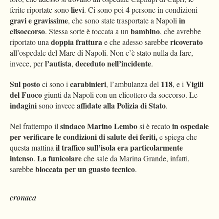
lievi
4
ferite riportate sono
. Ci sono poi
persone in condizioni
gravi e gravissime
in
, che sono state trasportate a Napoli
elisoccorso
bambino
. Stessa sorte è toccata a un
, che avrebbe
doppia frattura
ricoverato
riportato una
e che adesso sarebbe
all’ospedale del Mare di Napoli. Non c’è stato nulla da fare,
l’autista
deceduto nell’incidente
invece, per
,
.
Sul posto
carabinieri
118
Vigili
ci sono i
, l’ambulanza del
, e i
del Fuoco
giunti da Napoli con un elicottero da soccorso. Le
indagini
affidate alla Polizia di Stato
sono invece
.
sindaco Marino Lembo
in ospedale
Nel frattempo il
si è recato
per verificare le condizioni di salute dei feriti,
e spiega che
il traffico sull’isola era particolarmente
questa mattina
intenso
La funicolare
.
che sale da Marina Grande, infatti,
bloccata per un guasto tecnico
sarebbe
.
cronaca