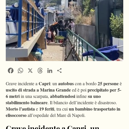
Facebook
WhatsApp
X
Threads
LinkedIn
Condividi
Capri
autobus
25 persone
Grave incidente a
: un
con a bordo
è
uscito di strada a Marina Grande
precipitato per 5-
ed è poi
6 metri
abbattendosi
su uno
in una scarpata,
infine
stabilimento balneare
. Il bilancio dell’incidente è disastroso.
Morto l’autista
19 feriti
un bambino trasportato in
e
, tra cui
elisoccorso
all’ospedale del Mare di Napoli.
Grave incidente a Capri, un