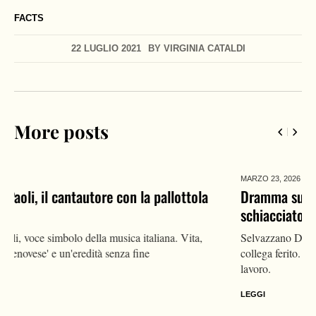
FACTS
22 LUGLIO 2021
BY
VIRGINIA CATALDI
More posts
MARZO 23,
2026
Dramma sul lavoro a Padova: operaio 22enne
schiacciato da un macchinario a Selvazzano Dentro
Selvazzano Dentro (Padova): operaio 22enne muore in fabbrica,
collega ferito. Accertamenti Spisal sulla sicurezza nel luogo di
lavoro.
LEGGI