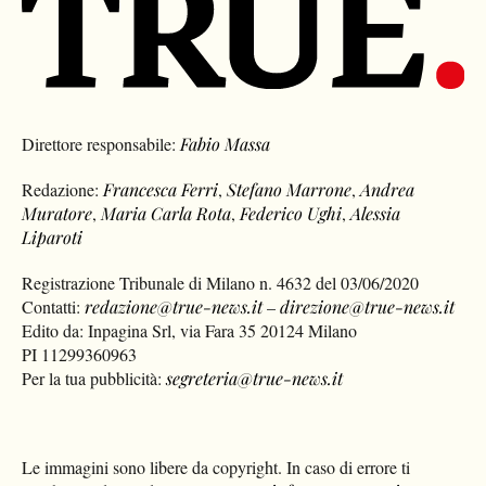
Direttore responsabile:
Fabio Massa
Redazione:
Francesca Ferri
,
Stefano Marrone
,
Andrea
Muratore
,
Maria Carla Rota
,
Federico Ughi
,
Alessia
Liparoti
Registrazione Tribunale di Milano n. 4632 del 03/06/2020
Contatti:
redazione@true-news.it
–
direzione@true-news.it
Edito da: Inpagina Srl, via Fara 35 20124 Milano
PI 11299360963
Per la tua pubblicità:
segreteria@true-news.it