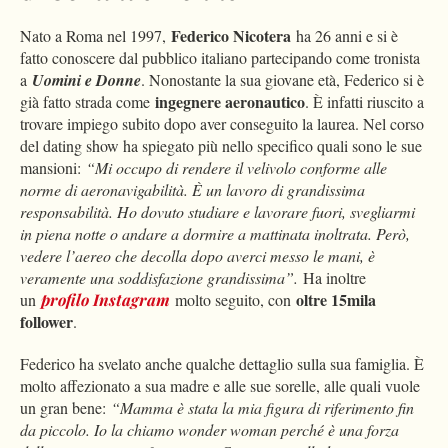
Federico Nicotera
Nato a Roma nel 1997,
ha 26 anni e si è
fatto conoscere dal pubblico italiano partecipando come tronista
a
Uomini e Donne
. Nonostante la sua giovane età, Federico si è
ingegnere aeronautico
già fatto strada come
. È infatti riuscito a
trovare impiego subito dopo aver conseguito la laurea. Nel corso
del dating show ha spiegato più nello specifico quali sono le sue
mansioni:
“Mi occupo di rendere il velivolo conforme alle
norme di aeronavigabilità. È un lavoro di grandissima
responsabilità. Ho dovuto studiare e lavorare fuori, svegliarmi
in piena notte o andare a dormire a mattinata inoltrata. Però,
vedere l’aereo che decolla dopo averci messo le mani, è
veramente una soddisfazione grandissima”.
Ha inoltre
oltre 15mila
un
profilo Instagram
molto seguito, con
follower
.
Federico ha svelato anche qualche dettaglio sulla sua famiglia. È
molto affezionato a sua madre e alle sue sorelle, alle quali vuole
un gran bene:
“Mamma è stata la mia figura di riferimento fin
da piccolo. Io la chiamo wonder woman perché è una forza