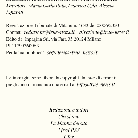
Muratore
,
Maria Carla Rota
,
Federico Ughi
,
Alessia
Liparoti
Registrazione Tribunale di Milano n. 4632 del 03/06/2020
Contatti:
redazione@true-news.it
–
direzione@true-news.it
Edito da: Inpagina Srl, via Fara 35 20124 Milano
PI 11299360963
Per la tua pubblicità:
segreteria@true-news.it
Le immagini sono libere da copyright. In caso di errore ti
preghiamo di mandarci una email a:
info@true-news.it
Redazione e autori
Chi siamo
La Mappa del sito
I feed RSS
I Tag