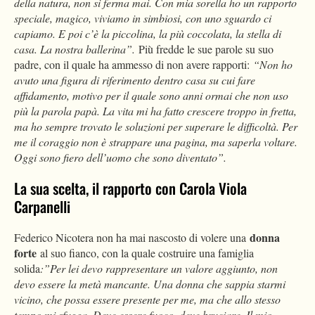
della natura, non si ferma mai. Con mia sorella ho un rapporto
speciale, magico, viviamo in simbiosi, con uno sguardo ci
capiamo. E poi c’è la piccolina, la più coccolata, la stella di
casa. La nostra ballerina”.
Più fredde le sue parole su suo
padre, con il quale ha ammesso di non avere rapporti:
“Non ho
avuto una figura di riferimento dentro casa su cui fare
affidamento, motivo per il quale sono anni ormai che non uso
più la parola papà. La vita mi ha fatto crescere troppo in fretta,
ma ho sempre trovato le soluzioni per superare le difficoltà. Per
me il coraggio non è strappare una pagina, ma saperla voltare.
Oggi sono fiero dell’uomo che sono diventato”.
La sua scelta, il rapporto con Carola Viola
Carpanelli
donna
Federico Nicotera non ha mai nascosto di volere una
forte
al suo fianco, con la quale costruire una famiglia
solida
:”Per lei devo rappresentare un valore aggiunto, non
devo essere la metà mancante. Una donna che sappia starmi
vicino, che possa essere presente per me, ma che allo stesso
tempo mi sfugga. Deve essere fuoco, deve bruciare. Il mio