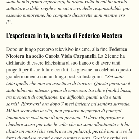
stata la mia prima esperienza, la prima volta in cui ho dovuto
sottostare a delle regole e in cui avevo delle responsabilità, pur
essendo minorenne, ho compiuto diciassette anni mentre ero
lì”.
L’esperienza in tv, la scelta di Federico Nicotera
Federico
Dopo un lungo percorso televisivo insieme, alla fine
Nicotera
ha scelto Carola Viola Carpanelli
. La 21enne ha
dichiarato di essere felicissima al suo fianco e di avere tanti
progetti per il suo futuro con lui. La giovane ha celebrato questo
grande momento con un lungo post su Instagram:
“Sei stato
tutto quello che non mi aspettavo di trovare. Questo percorso è
stato talmente intenso, pieno di emozioni, tra alti e (molti) bassi,
tra momenti di confusione, tra difficoltà, pianti, urla e tanti
sorrisi. Ritrovarsi ora dopo 7 mesi insieme mi sembra surreale.
Mi hai sconvolto la vita, non pensavo nemmeno di potermi
innamorare così tanto di una persona. Ti devo ringraziare e
chiedere scusa per tutte le volte che mi sono allontanata e ti ho
alzato un muro (che sembrava un palazzo), perché non avevo la
forza di andare avanti e avevo tanta paura. Grazie perché sei