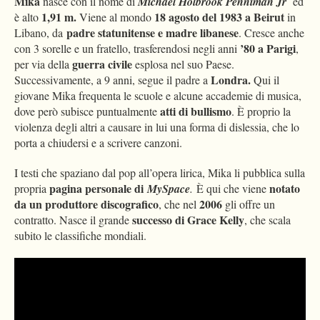
Mika
nasce con il nome di
Michael Holbrook Penniman Jr
ed
1,91 m.
18 agosto del 1983 a Beirut
è alto
Viene al mondo
in
padre statunitense e madre libanese
Libano, da
. Cresce anche
’80 a Parigi
con 3 sorelle e un fratello, trasferendosi negli anni
,
guerra civile
per via della
esplosa nel suo Paese.
Londra.
Successivamente, a 9 anni, segue il padre a
Qui il
giovane Mika frequenta le scuole e alcune accademie di musica,
atti di bullismo
dove però subisce puntualmente
. È proprio la
violenza degli altri a causare in lui una forma di dislessia, che lo
porta a chiudersi e a scrivere canzoni.
I testi che spaziano dal pop all’opera lirica, Mika li pubblica sulla
pagina personale di
notato
propria
MySpace
.
È qui che viene
da un produttore discografico
2006
, che nel
gli offre un
successo di Grace Kelly
contratto. Nasce il grande
, che scala
subito le classifiche mondiali.