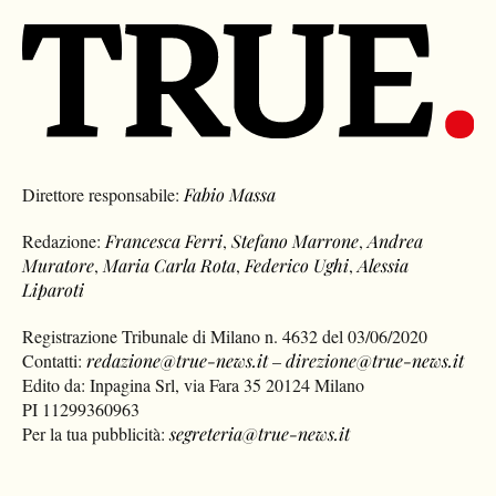
Direttore responsabile:
Fabio Massa
Redazione:
Francesca Ferri
,
Stefano Marrone
,
Andrea
Muratore
,
Maria Carla Rota
,
Federico Ughi
,
Alessia
Liparoti
Registrazione Tribunale di Milano n. 4632 del 03/06/2020
Contatti:
redazione@true-news.it
–
direzione@true-news.it
Edito da: Inpagina Srl, via Fara 35 20124 Milano
PI 11299360963
Per la tua pubblicità:
segreteria@true-news.it