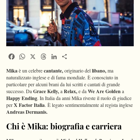
Facebook
WhatsApp
X
Threads
LinkedIn
Condividi
Mika
cantante,
libano,
è un celebre
originario del
ma
naturalizzato inglese e di fama mondiale. È conosciuto in
particolare per alcuni brani da lui scritti e cantati di grande
Grace Kelly,
Relax,
We Are Golden
successo. Da
a
e da
a
Happy Ending
. In Italia da anni Mika riveste il ruolo di giudice
X Factor Italia
per
. È legato sentimentalmente al regista inglese
Andreas Dermanis.
Chi è Mika: biografia e carriera