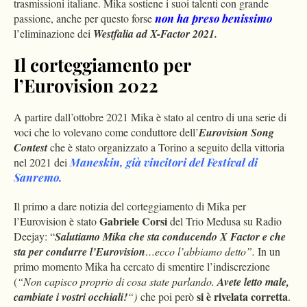
trasmissioni italiane. Mika sostiene i suoi talenti con grande
passione, anche per questo forse
non ha preso benissimo
l’eliminazione dei
Westfalia ad X-Factor 2021.
Il corteggiamento per
l’Eurovision 2022
A partire dall’ottobre 2021 Mika è stato al centro di una serie di
voci che lo volevano come conduttore dell’
Eurovision Song
Contest
che è stato organizzato a Torino a seguito della vittoria
nel 2021 dei
Maneskin, già vincitori del Festival di
Sanremo.
Il primo a dare notizia del corteggiamento di Mika per
Gabriele Corsi
l’Eurovision è stato
del Trio Medusa su Radio
Deejay: “
Salutiamo Mika che sta conducendo X Factor e che
sta per condurre l’Eurovision
…ecco l’abbiamo detto”.
In un
primo momento Mika ha cercato di smentire l’indiscrezione
(
“Non capisco proprio di cosa state parlando.
Avete letto male,
si è rivelata corretta
cambiate i vostri occhiali!
“)
che poi però
.