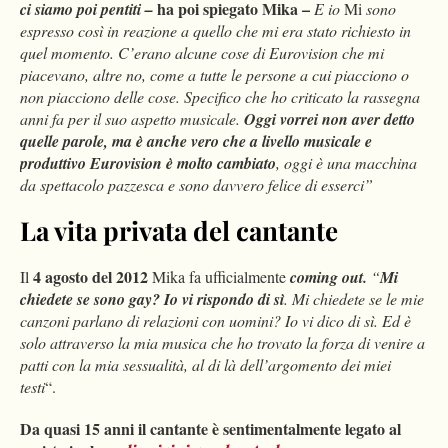
ha poi spiegato Mika –
ci siamo poi pentiti –
E io
Mi
sono
espresso così in reazione a quello che mi era stato richiesto in
quel momento. C’erano alcune cose di Eurovision che mi
piacevano, altre no, come a tutte le persone a cui piacciono o
non piacciono delle cose. Specifico che ho criticato la rassegna
anni fa per il suo aspetto musicale.
Oggi vorrei non aver detto
quelle parole, ma è anche vero che a livello musicale e
produttivo Eurovision è molto cambiato
, oggi è una macchina
da spettacolo pazzesca e sono davvero felice di esserci”
La vita privata del cantante
4 agosto del 2012
Il
Mika fa ufficialmente
coming out.
“
Mi
chiedete se sono gay? Io vi rispondo di sì
. Mi chiedete se le mie
canzoni parlano di relazioni con uomini? Io vi dico di sì. Ed è
solo attraverso la mia musica che ho trovato la forza di venire a
patti con la mia sessualità, al di là dell’argomento dei miei
testi
“.
Da quasi 15 anni il cantante è sentimentalmente legato al