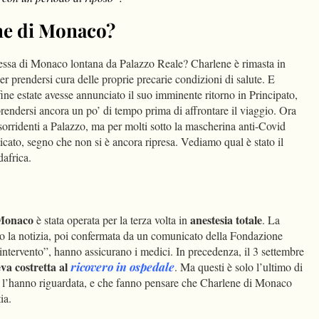
ne di Monaco?
pessa di Monaco lontana da Palazzo Reale? Charlene è rimasta in
er prendersi cura delle proprie precarie condizioni di salute. E
fine estate avesse annunciato il suo imminente ritorno in Principato,
ndersi ancora un po’ di tempo prima di affrontare il viaggio. Ora
 sorridenti a Palazzo, ma per molti sotto la mascherina anti-Covid
cato, segno che non si è ancora ripresa. Vediamo qual è stato il
dafrica.
 Monaco
anestesia totale
è stata operata per la terza volta in
. La
to la notizia, poi confermata da un comunicato della Fondazione
 intervento”, hanno assicurano i medici. In precedenza, il 3 settembre
va costretta al
ricovero in ospedale
. Ma questi è solo l’ultimo di
he l’hanno riguardata, e che fanno pensare che Charlene di Monaco
ia.