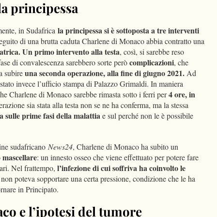
lla principessa
la principessa si è sottoposta a tre interventi
lmente, in Sudafrica
guito di una brutta caduta Charlene di Monaco abbia contratto una
atrica.
Un primo intervento alla testa
, così, si sarebbe reso
complicazioni
 fase di convalescenza sarebbero sorte però
, che
una seconda operazione, alla fine di giugno 2021.
a subire
Ad
stato invece l’ufficio stampa di Palazzo Grimaldi. In maniera
4 ore, in
che Charlene di Monaco sarebbe rimasta sotto i ferri per
erazione sia stata alla testa non se ne ha conferma, ma la stessa
a sulle prime fasi della malattia
e sul perché non le è possibile
ine sudafricano
News24
, Charlene di Monaco ha subito un
o mascellare
: un innesto osseo che viene effettuato per potere fare
l’infezione di cui soffriva ha coinvolto le
ari. Nel frattempo,
 non poteva sopportare una certa pressione, condizione che le ha
rnare in Principato.
co e l’ipotesi del tumore