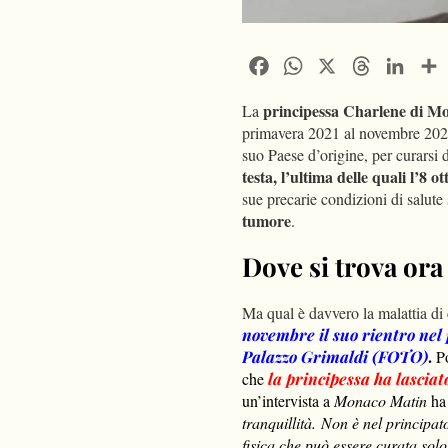
Facebook
WhatsApp
X
Threads
Linke
principessa Charlene di 
La
primavera 2021 al novembre 2021
suo Paese d’origine, per curarsi 
testa, l’ultima delle quali l’8 o
sue precarie condizioni di salute 
tumore
.
Dove si trova ora
Ma qual è davvero la malattia di
novembre il suo rientro nel
.
Palazzo Grimaldi (FOTO)
P
che
la principessa ha lasciat
un’intervista a
Monaco Matin
ha 
tranquillità. Non è nel principa
fisica che può essere curata sol