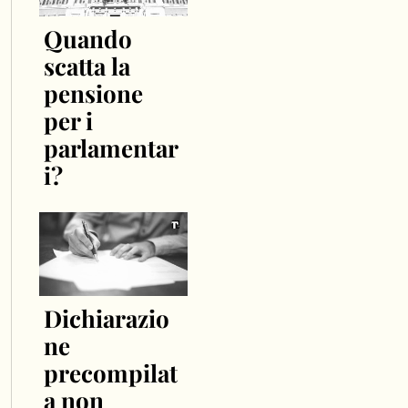
Quando
scatta la
pensione
per i
parlamentar
i?
Dichiarazio
ne
precompilat
a non