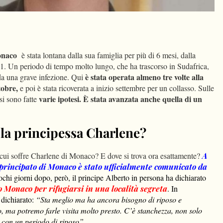
dIn
Condividi
Monaco
è stata lontana dalla sua famiglia per più di 6 mesi, dalla
. Un periodo di tempo molto lungo, che ha trascorso in Sudafrica,
è stata operata almeno tre volte alla
da una grave infezione. Qui
ttobre,
e poi è stata ricoverata a inizio settembre per un collasso. Sulle
varie ipotesi. È stata avanzata anche quella di un
si sono fatte
 la principessa Charlene?
 cui soffre Charlene di Monaco? E dove si trova ora esattamente?
A
 principato di Monaco è stato ufficialmente comunicato da
ochi giorni dopo, però, il principe Alberto in persona ha dichiarato
o Monaco per rifugiarsi in una località segreta
. I
n
dichiarato:
“Sta meglio ma ha ancora bisogno di riposo e
to, ma potremo farle visita molto presto. C’è stanchezza, non solo
o con un periodo di riposo”.