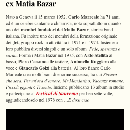
ex Matia Bazar
Carlo Marreale
Nato a Genova il 15 marzo 1952,
ha 71 anni
ed è un celebre cantante e chitarrista, noto soprattutto in quanto
membri fondatori dei Matia Bazar
uno dei
, storica band
italiana. Fu inoltre uno dei membri della formazione originale
Jet
dei
, gruppo rock in attività tra il 1971 e il 1974. Insieme a
loro pubblica diversi singoli e un solo album,
Fede, speranza e
Aldo Stellita
carità
. Forma i Matia Bazar nel 1975, con
al
Piero Cassano
Antonella Ruggiero
basso,
alle tastiere,
alla
Giancarlo Golzi
voce e
alla batteria. Al loro fianco Carlo
Marreale crea molti brani di enorme successo, tra cui
Stasera
che sera
,
Per un’ora d’amore
,
Mr
Mandarino
,
Vacanze romane
,
Piccoli giganti
e
Ti sento
. Insieme pubblicano 13 album in studio
e partecipano al
Festival di Sanremo
per ben sette volte,
aggiudicandoselo nel 1978 con
…E dirsi ciao
.