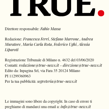
Direttore responsabile:
Fabio Massa
Redazione:
Francesca Ferri
,
Stefano Marrone
,
Andrea
Muratore
,
Maria Carla Rota
,
Federico Ughi
,
Alessia
Liparoti
Registrazione Tribunale di Milano n. 4632 del 03/06/2020
Contatti:
redazione@true-news.it
–
direzione@true-news.it
Edito da: Inpagina Srl, via Fara 35 20124 Milano
PI 11299360963
Per la tua pubblicità:
segreteria@true-news.it
Le immagini sono libere da copyright. In caso di errore ti
preghiamo di mandarci una email a:
info@true-news.it