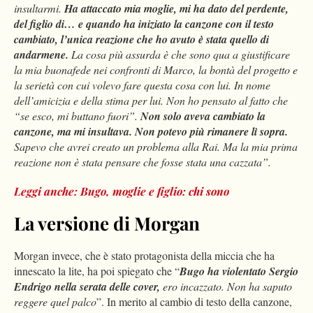
insultarmi.
Ha attaccato mia moglie, mi ha dato del perdente,
del figlio di… e quando ha iniziato la canzone con il testo
cambiato, l’unica reazione che ho avuto è stata quello di
andarmene.
La cosa più assurda è che sono qua a giustificare
la mia buonafede nei confronti di Marco, la bontà del progetto e
la serietà con cui volevo fare questa cosa con lui. In nome
dell’amicizia e della stima per lui. Non ho pensato al fatto che
“se esco, mi buttano fuori”.
Non solo aveva cambiato la
canzone, ma mi insultava. Non potevo più rimanere lì sopra.
Sapevo che avrei creato un problema alla Rai. Ma la mia prima
reazione non è stata pensare che fosse stata una cazzata”.
Leggi anche: Bugo, moglie e figlio: chi sono
La versione di Morgan
Morgan invece, che è stato protagonista della miccia che ha
innescato la lite, ha poi spiegato che “
Bugo ha violentato Sergio
Endrigo nella serata delle cover,
ero incazzato. Non ha saputo
reggere quel palco
”. In merito al cambio di testo della canzone,