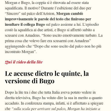
Morgan e Bugo, la coppia si è ritrovata ad essere stata
squalificata. Il motivo? Durante l’esibizione del duo per
Morgan cambiò
“Sincero” sul palco dell’Ariston,
improvvisamente le parole del testo che finirono per
insultare il collega Bugo
sul palco assieme a lui. L’episodio
costò la squalifica ai due artisti, e Bugo si affrettò subito a
scusarsi con Amadeus. “Sono uscito emotivamente turbato. La
prima cosa che volevo fare era scusarmi con Amadeus”
aggiungendo che “Dopo che sono uscito dal palco non ho più
incontrato Morgan”.
Qui il video della lite
Le accuse dietro le quinte, la
versione di Bugo
Dopo la lite tra i due che tutta Italia aveva potuto vedere in
diretta televisiva, Bugo ha voluto dire la sua in merito a quanto
accaduto. In conferenza stampa, infatti, si è affrettato a spiegare
che
“sulla scala per arrivare sul palco, Morgan ha iniziato a