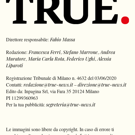
Direttore responsabile:
Fabio Massa
Redazione:
Francesca Ferri
,
Stefano Marrone
,
Andrea
Muratore
,
Maria Carla Rota
,
Federico Ughi
,
Alessia
Liparoti
Registrazione Tribunale di Milano n. 4632 del 03/06/2020
Contatti:
redazione@true-news.it
–
direzione@true-news.it
Edito da: Inpagina Srl, via Fara 35 20124 Milano
PI 11299360963
Per la tua pubblicità:
segreteria@true-news.it
Le immagini sono libere da copyright. In caso di errore ti