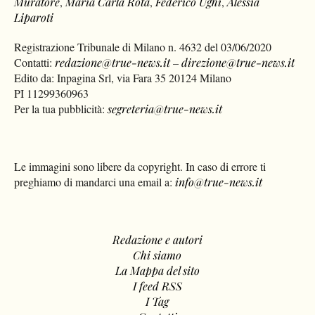
Muratore
,
Maria Carla Rota
,
Federico Ughi
,
Alessia
Liparoti
Registrazione Tribunale di Milano n. 4632 del 03/06/2020
Contatti:
redazione@true-news.it
–
direzione@true-news.it
Edito da: Inpagina Srl, via Fara 35 20124 Milano
PI 11299360963
Per la tua pubblicità:
segreteria@true-news.it
Le immagini sono libere da copyright. In caso di errore ti
preghiamo di mandarci una email a:
info@true-news.it
Redazione e autori
Chi siamo
La Mappa del sito
I feed RSS
I Tag