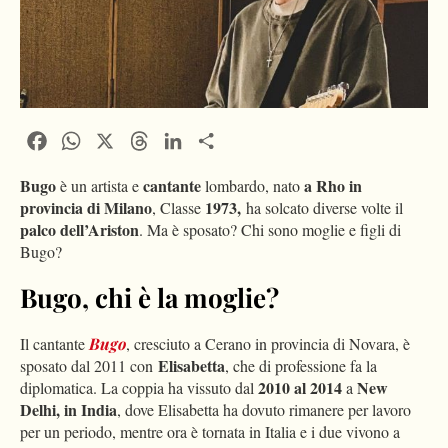
Facebook
WhatsApp
X
Threads
LinkedIn
Condividi
Bugo
cantante
a Rho in
è un artista e
lombardo, nato
provincia di Milano
1973,
, Classe
ha solcato diverse volte il
palco dell’Ariston
. Ma è sposato? Chi sono moglie e figli di
Bugo?
Bugo, chi è la moglie?
Il cantante
Bugo
, cresciuto a Cerano in provincia di Novara, è
Elisabetta
sposato dal 2011 con
, che di professione fa la
2010 al 2014
New
diplomatica. La coppia ha vissuto dal
a
Delhi, in India
, dove Elisabetta ha dovuto rimanere per lavoro
per un periodo, mentre ora è tornata in Italia e i due vivono a