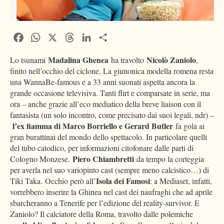
Facebook
WhatsApp
X
Threads
LinkedIn
Condividi
Madalina Ghenea
Nicolò Zaniolo
Lo tsunami
ha travolto
,
finito nell’occhio del ciclone. La giunonica modella romena resta
una WannaBe-famous e a 33 anni suonati aspetta ancora la
grande occasione televisiva. Tanti flirt e comparsate in serie, ma
ora – anche grazie all’eco mediatico della breve liaison con il
fantasista (un solo incontro, come precisato dai suoi legali, ndr) –
l’ex fiamma di Marco Borriello e Gerard Butler
fa gola ai
gran burattinai del mondo dello spettacolo. In particolare quelli
del tubo catodico, per informazioni citofonare dalle parti di
Piero Chiambretti
Cologno Monzese.
da tempo la corteggia
per averla nel suo variopinto cast (sempre meno calcistico…) di
Isola dei Famosi
Tiki Taka. Occhio però all’
: a Mediaset, infatti,
vorrebbero inserire la Ghinea nel cast dei naufraghi che ad aprile
sbarcheranno a Tenerife per l’edizione del reality-survivor. E
Zaniolo? Il calciatore della Roma, travolto dalle polemiche