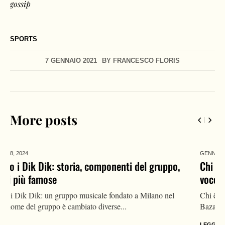
gossip
SPORTS
7 GENNAIO 2021
BY
FRANCESCO FLORIS
More posts
GENNAIO 21,
2024
Chi è oggi Silvia Mezzanotte, vita privata dell’ex
voce dei Matia Bazar: compagno, canzoni, malattia
Chi è oggi Silvia Mezzanotte, nota cantante ed ex voce dei Matia
Bazar. Una vita nel mondo della musica, si...
LEGGI