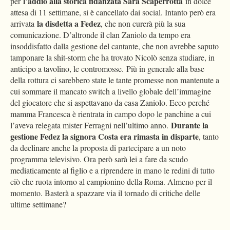
l’addio alla storica fidanzata Sara Scaperrotta
per
in dolce
attesa di 11 settimane, si è cancellato dai social. Intanto però era
la disdetta a Fedez
arrivata
, che non curerà più la sua
comunicazione. D’altronde il clan Zaniolo da tempo era
insoddisfatto dalla gestione del cantante, che non avrebbe saputo
tamponare la shit-storm che ha trovato Nicolò senza studiare, in
anticipo a tavolino, le contromosse. Più in generale alla base
della rottura ci sarebbero state le tante promesse non mantenute a
cui sommare il mancato switch a livello globale dell’immagine
del giocatore che si aspettavano da casa Zaniolo. Ecco perché
mamma Francesca è rientrata in campo dopo le panchine a cui
Durante la
l’aveva relegata mister Ferragni nell’ultimo anno.
gestione Fedez la signora Costa era rimasta in disparte
, tanto
da declinare anche la proposta di partecipare a un noto
programma televisivo. Ora però sarà lei a fare da scudo
mediaticamente al figlio e a riprendere in mano le redini di tutto
ciò che ruota intorno al campionino della Roma. Almeno per il
momento. Basterà a spazzare via il tornado di critiche delle
ultime settimane?