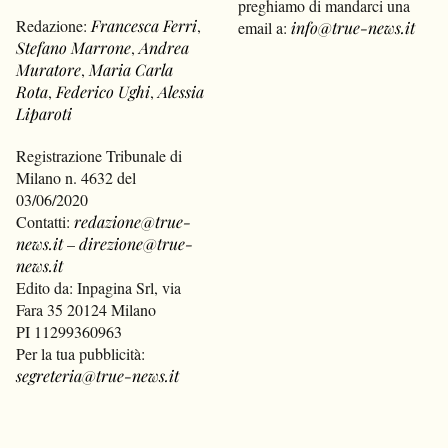
preghiamo di mandarci una
Redazione:
Francesca Ferri
,
email a:
info@true-news.it
Stefano Marrone
,
Andrea
Muratore
,
Maria Carla
Rota
,
Federico Ughi
,
Alessia
Liparoti
Registrazione Tribunale di
Milano n. 4632 del
03/06/2020
Contatti:
redazione@true-
news.it
–
direzione@true-
news.it
Edito da: Inpagina Srl, via
Fara 35 20124 Milano
PI 11299360963
Per la tua pubblicità:
segreteria@true-news.it