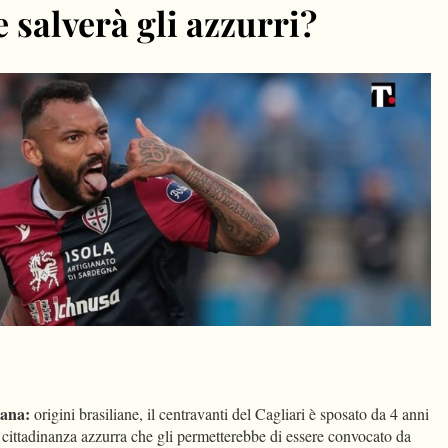
 salverà gli azzurri?
dIn
Condividi
iana:
origini brasiliane, il centravanti del Cagliari è sposato da 4 anni
 cittadinanza azzurra che gli permetterebbe di essere convocato da