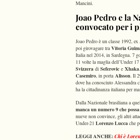
Mancini.
Joao Pedro e la N
convocato per i p
Joao Pedro è un classe 1992, ex 
Vitoria Guim
poi girovagare tra
Italia nel 2014, in Sardegna. 7 go
11 volte la maglia dell’Under 17
Svizzera
Seferovic
Xhaka
di
e
Casemiro
Alisson
, in porta
. Il 
dove ha conosciuto Alessandra c
ha la cittadinanza italiana per m
Dalla Nazionale brasiliana a quel
manca un numero 9 che possa g
nueve non convince, gli altri att
Lorenzo Lucca
Under-21
che pe
LEGGI ANCHE:
Chi è Loren