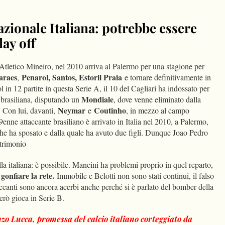
azionale Italiana: potrebbe essere
lay off
Atletico Mineiro, nel 2010 arriva al Palermo per una stagione per
araes
Penarol, Santos, Estoril Praia
,
e tornare definitivamente in
l in 12 partite in questa Serie A, il 10 del Cagliari ha indossato per
Mondiale
 brasiliana, disputando un
, dove venne eliminato dalla
Neymar
Coutinho
. Con lui, davanti,
e
, in mezzo al campo
29enne attaccante brasiliano è arrivato in Italia nel 2010, a Palermo,
he ha sposato e dalla quale ha avuto due figli. Dunque Joao Pedro
atrimonio
la italiana: è possibile. Mancini ha problemi proprio in quel reparto,
onfiare la rete.
Immobile e Belotti non sono stati continui, il falso
accanti sono ancora acerbi anche perché si è parlato del bomber della
rò gioca in Serie B.
zo Lucca, promessa del calcio italiano corteggiato da