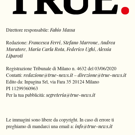
Direttore responsabile:
Fabio Massa
Redazione:
Francesca Ferri
,
Stefano Marrone
,
Andrea
Muratore
,
Maria Carla Rota
,
Federico Ughi
,
Alessia
Liparoti
Registrazione Tribunale di Milano n. 4632 del 03/06/2020
Contatti:
redazione@true-news.it
–
direzione@true-news.it
Edito da: Inpagina Srl, via Fara 35 20124 Milano
PI 11299360963
Per la tua pubblicità:
segreteria@true-news.it
Le immagini sono libere da copyright. In caso di errore ti
preghiamo di mandarci una email a:
info@true-news.it