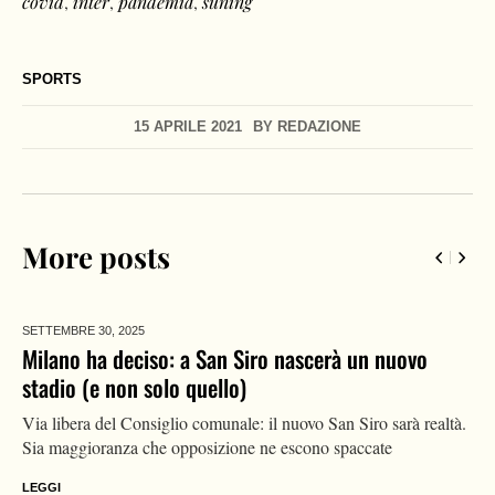
covid
,
inter
,
pandemia
,
suning
SPORTS
15 APRILE 2021
BY
REDAZIONE
More posts
SETTEMBRE 29,
2025
Il ritorno del Covid in Italia: la curva torna a salire,
37 morti nella scorsa settimana
Cresce la curva Covid in Italia: 4.256 casi e 37 morti in una
settimana. Ecco i dati, le nuove varianti e le regole sui vaccini
aggiornati