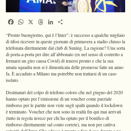
Facebook
WhatsApp
X
Threads
LinkedIn
Condividi
“Pronto buongiorno, qui è l’Inter”: è successo a qualche migliaio
di tifosi ricevere in queste giornate di primavera a stadio chiuso la
telefonata direttamente dal club di Suning. La ragione? Una sorta
di porta-a-porta per dire all’abbonato (ex nel senso di costretto a
fermarsi un giro causa Covid) di tenersi pronto e che la sua
amata squadra non si è dimenticata delle promesse fatte un anno
fa. È accaduto a Milano ma potrebbe non trattarsi di un caso
isolato.
Destinatari del colpo di telefono coloro che nel giugno del 2020
hanno optato per l’emissione di un voucher come parziale
rimborso per le partite non viste sugli spalti quando il lockdown
è terminato. Voucher che non sono in realtà fin qui mai arrivati
(tutto in regola invece per chi ha optato per il bonifico di
rimborso direttamente sul conto correte), ma non per cattiva
volontà dell’Inter. Che adesso è pronta a fare il suo dovere e ne