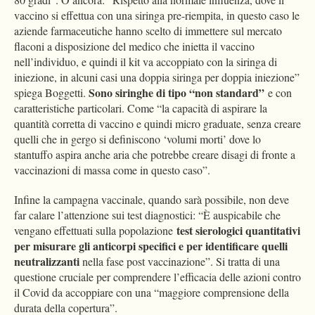
vaccino si effettua con una siringa pre-riempita, in questo caso le
aziende farmaceutiche hanno scelto di immettere sul mercato
flaconi a disposizione del medico che inietta il vaccino
nell’individuo, e quindi il kit va accoppiato con la siringa di
iniezione, in alcuni casi una doppia siringa per doppia iniezione”
Sono siringhe di tipo “non standard”
spiega Boggetti.
e con
caratteristiche particolari. Come “la capacità di aspirare la
quantità corretta di vaccino e quindi micro graduate, senza creare
quelli che in gergo si definiscono ‘volumi morti’ dove lo
stantuffo aspira anche aria che potrebbe creare disagi di fronte a
vaccinazioni di massa come in questo caso”.
Infine la campagna vaccinale, quando sarà possibile, non deve
far calare l’attenzione sui test diagnostici: “È auspicabile che
test sierologici quantitativi
vengano effettuati sulla popolazione
per misurare gli anticorpi specifici e per identificare quelli
neutralizzanti
nella fase post vaccinazione”. Si tratta di una
questione cruciale per comprendere l’efficacia delle azioni contro
il Covid da accoppiare con una “maggiore comprensione della
durata della copertura”.