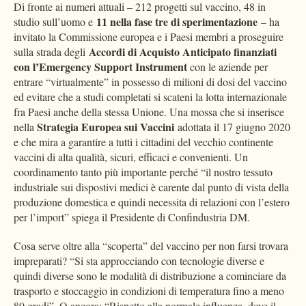
Di fronte ai numeri attuali – 212 progetti sul vaccino, 48 in
11 nella fase tre di sperimentazione
studio sull’uomo e
– ha
invitato la Commissione europea e i Paesi membri a proseguire
Accordi di Acquisto Anticipato finanziati
sulla strada degli
con l’Emergency Support Instrument
con le aziende per
entrare “virtualmente” in possesso di milioni di dosi del vaccino
ed evitare che a studi completati si scateni la lotta internazionale
fra Paesi anche della stessa Unione. Una mossa che si inserisce
Strategia Europea sui Vaccini
nella
adottata il 17 giugno 2020
e che mira a garantire a tutti i cittadini del vecchio continente
vaccini di alta qualità, sicuri, efficaci e convenienti. Un
coordinamento tanto più importante perché “il nostro tessuto
industriale sui dispostivi medici è carente dal punto di vista della
produzione domestica e quindi necessita di relazioni con l’estero
per l’import” spiega il Presidente di Confindustria DM.
Cosa serve oltre alla “scoperta” del vaccino per non farsi trovara
impreparati? “Si sta approcciando con tecnologie diverse e
quindi diverse sono le modalità di distribuzione a cominciare da
trasporto e stoccaggio in condizioni di temperatura fino a meno
80 gradi”. O ancora: “Rispetto alla normale influenza, dove il