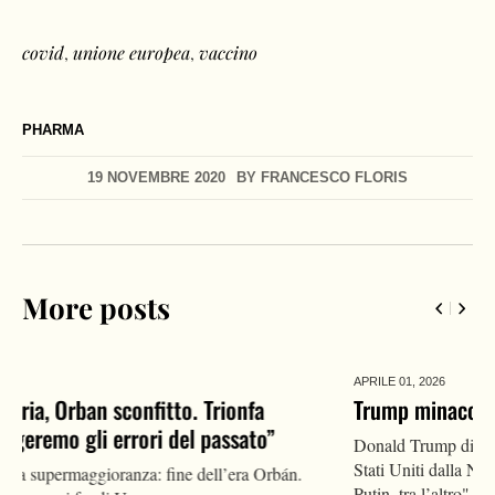
covid
,
unione europea
,
vaccino
PHARMA
19 NOVEMBRE 2020
BY
FRANCESCO FLORIS
More posts
APRILE 01,
2026
Trump minaccia di uscire dalla Nato
Donald Trump dice di stare "seriamente valutando" l’uscita degli
Stati Uniti dalla Nato, definita una "tigre di carta, e lo sa anche
Putin, tra l’altro"