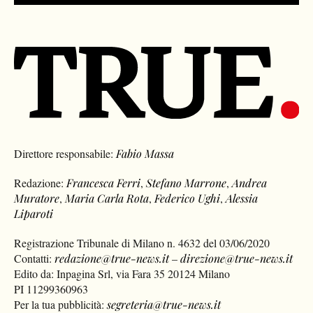
Direttore responsabile:
Fabio Massa
Redazione:
Francesca Ferri
,
Stefano Marrone
,
Andrea
Muratore
,
Maria Carla Rota
,
Federico Ughi
,
Alessia
Liparoti
Registrazione Tribunale di Milano n. 4632 del 03/06/2020
Contatti:
redazione@true-news.it
–
direzione@true-news.it
Edito da: Inpagina Srl, via Fara 35 20124 Milano
PI 11299360963
Per la tua pubblicità:
segreteria@true-news.it