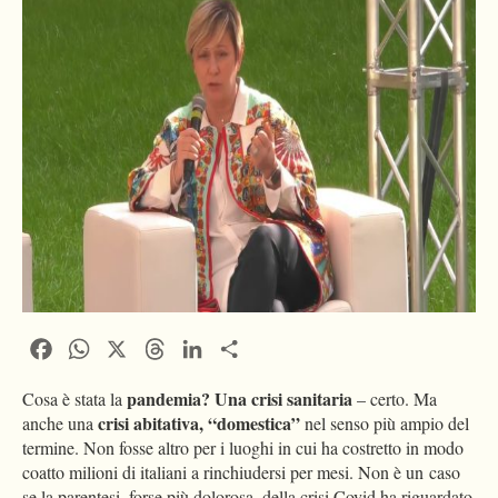
Facebook
WhatsApp
X
Threads
LinkedIn
Condividi
pandemia? Una crisi sanitaria
Cosa è stata la
– certo. Ma
crisi abitativa, “domestica”
anche una
nel senso più ampio del
termine. Non fosse altro per i luoghi in cui ha costretto in modo
coatto milioni di italiani a rinchiudersi per mesi. Non è un caso
se la parentesi, forse più dolorosa, della crisi Covid ha riguardato