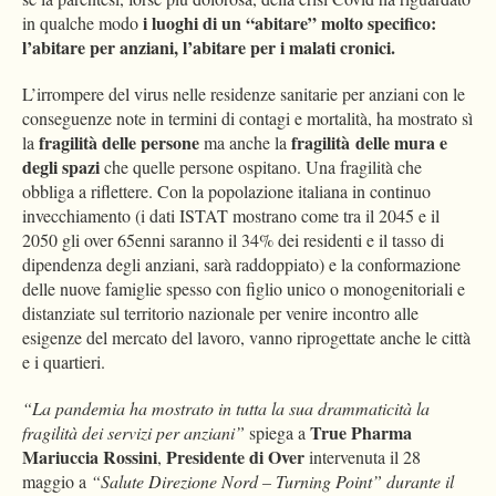
i luoghi di un “abitare” molto specifico:
in qualche modo
l’abitare per anziani, l’abitare per i malati cronici.
L’irrompere del virus nelle residenze sanitarie per anziani con le
conseguenze note in termini di contagi e mortalità, ha mostrato sì
fragilità delle persone
fragilità delle mura e
la
ma anche la
degli spazi
che quelle persone ospitano. Una fragilità che
obbliga a riflettere. Con la popolazione italiana in continuo
invecchiamento (i dati ISTAT mostrano come tra il 2045 e il
2050 gli over 65enni saranno il 34% dei residenti e il tasso di
dipendenza degli anziani, sarà raddoppiato) e la conformazione
delle nuove famiglie spesso con figlio unico o monogenitoriali e
distanziate sul territorio nazionale per venire incontro alle
esigenze del mercato del lavoro, vanno riprogettate anche le città
e i quartieri.
“La pandemia ha mostrato in tutta la sua drammaticità la
True Pharma
fragilità dei servizi per anziani”
spiega a
Mariuccia Rossini
Presidente di Over
,
intervenuta il 28
maggio a
“Salute Direzione Nord – Turning Point” durante il