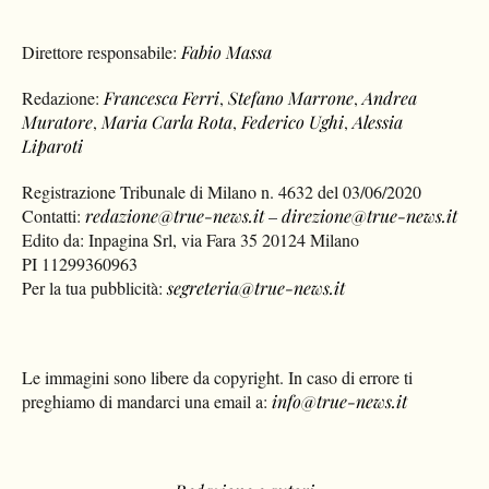
Direttore responsabile:
Fabio Massa
Redazione:
Francesca Ferri
,
Stefano Marrone
,
Andrea
Muratore
,
Maria Carla Rota
,
Federico Ughi
,
Alessia
Liparoti
Registrazione Tribunale di Milano n. 4632 del 03/06/2020
Contatti:
redazione@true-news.it
–
direzione@true-news.it
Edito da: Inpagina Srl, via Fara 35 20124 Milano
PI 11299360963
Per la tua pubblicità:
segreteria@true-news.it
Le immagini sono libere da copyright. In caso di errore ti
preghiamo di mandarci una email a:
info@true-news.it