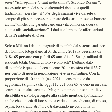
panel “Riprogettare le città della salute
”. Secondo Rossini “è
necessario avere dei servizi alternativi rispetto a quelli
perché “il 40% degli anziani vive da solo
tradizionali”
e
sempre di più sarà necessario creare delle strutture senza barriere
architettoniche che garantiscano una vita connessa, sicura e
socializzazione
attenta alla
”. I dati confermano le affermazioni
Presidente di Over.
della
Milano
Solo a
i dati in anagrafe disponibili dal sistema statistico
la presenza di
del Comune fotografano al 31 dicembre 2018
318.165 persone con più di 65 anni di età.
Su 1,4 milioni di
residenti totali. Quanti di loro vivono soli? L’ultimo dato
mostra che il 33,7
disponibile è quello del censimento 2011:
per cento di questa popolazione vive in solitudine.
Con la
proporzione di 10 anni fa (nel 2021 il censimento è da
aggiornare) significa che oggi 117.721 over 65 vivono in un casa
lievi
senza nessun altro accanto. Magari con problemi sanitari,
disabilità o patologie legate alla salute mentale
. Ipotizzando
anche che la metà di loro siano a carico di case di cura, di riposo,
ospizi, Rsa e altre strutture e tralasciando invece chi ha un
assistente domiciliare o una badante, rimangono almeno 60mila