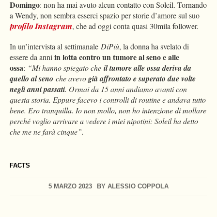
Domingo
: non ha mai avuto alcun contatto con Soleil. Tornando
a Wendy, non sembra esserci spazio per storie d’amore sul suo
profilo Instagram
, che ad oggi conta quasi 30mila follower.
In un’intervista al settimanale
DiPiù
, la donna ha svelato di
in lotta contro un tumore al seno e alle
essere da anni
ossa
:
“Mi hanno spiegato che
il tumore alle ossa deriva da
quello al seno
che avevo
già affrontato e superato due volte
negli anni passati
. Ormai da 15 anni andiamo avanti con
questa storia. Eppure facevo i controlli di routine e andava tutto
bene. Ero tranquilla. Io non mollo, non ho intenzione di mollare
perché voglio arrivare a vedere i miei nipotini: Soleil ha detto
che me ne farà cinque”.
FACTS
5 MARZO 2023
BY
ALESSIO COPPOLA